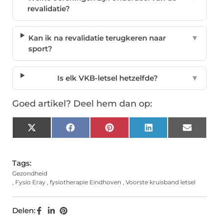
revalidatie?
Kan ik na revalidatie terugkeren naar
▼
sport?
Is elk VKB-letsel hetzelfde?
▼
Goed artikel? Deel hem dan op:
X
Facebook
Pinterest
LinkedIn
Email
(Twitter)
Tags:
Gezondheid
,
Fysio Eray
,
fysiotherapie Eindhoven
,
Voorste kruisband letsel
Delen: