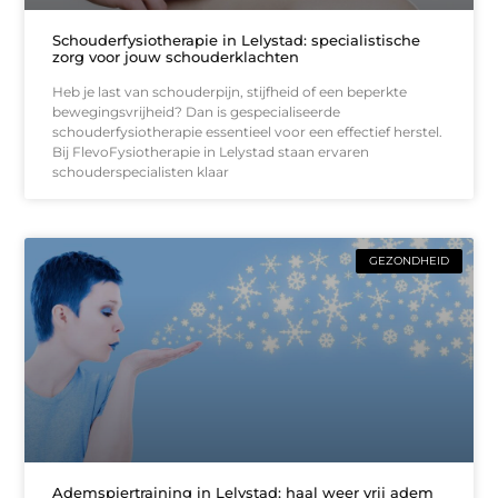
Schouderfysiotherapie in Lelystad: specialistische
zorg voor jouw schouderklachten
Heb je last van schouderpijn, stijfheid of een beperkte
bewegingsvrijheid? Dan is gespecialiseerde
schouderfysiotherapie essentieel voor een effectief herstel.
Bij FlevoFysiotherapie in Lelystad staan ervaren
schouderspecialisten klaar
GEZONDHEID
Ademspiertraining in Lelystad: haal weer vrij adem