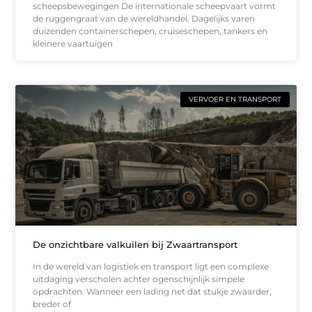
scheepsbewegingen De internationale scheepvaart vormt
de ruggengraat van de wereldhandel. Dagelijks varen
duizenden containerschepen, cruiseschepen, tankers en
kleinere vaartuigen
VERVOER EN TRANSPORT
De onzichtbare valkuilen bij Zwaartransport
In de wereld van logistiek en transport ligt een complexe
uitdaging verscholen achter ogenschijnlijk simpele
opdrachten. Wanneer een lading net dat stukje zwaarder,
breder of