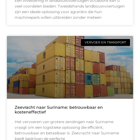
Een investering in landbouwvoertuigen occasions kan u
veel voordelen bieden. Tweedehands landbouwvoertuigen
zijn een ideale oplossing voor agrariërs die hun
machinepark willen uitbreiden zonder meteen
VERVOER EN TRANSPORT
Zeevracht naar Suriname: betrouwbaar en
kosteneffectief
Het vervoeren van grotere zendingen naar Suriname
vraagt om een logistieke oplossing die efficiënt,
betrouwbaar en betaalbaar is. Zeevracht naar Suriname
biedt bedrijven de perfecte