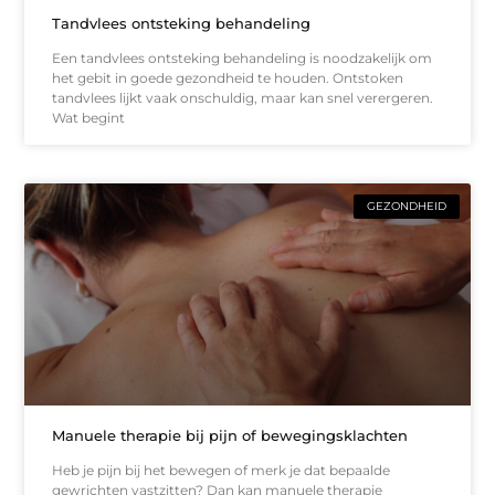
Tandvlees ontsteking behandeling
Een tandvlees ontsteking behandeling is noodzakelijk om
het gebit in goede gezondheid te houden. Ontstoken
tandvlees lijkt vaak onschuldig, maar kan snel verergeren.
Wat begint
GEZONDHEID
Manuele therapie bij pijn of bewegingsklachten
Heb je pijn bij het bewegen of merk je dat bepaalde
gewrichten vastzitten? Dan kan manuele therapie