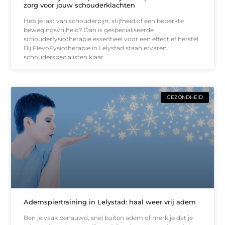
zorg voor jouw schouderklachten
Heb je last van schouderpijn, stijfheid of een beperkte
bewegingsvrijheid? Dan is gespecialiseerde
schouderfysiotherapie essentieel voor een effectief herstel.
Bij FlevoFysiotherapie in Lelystad staan ervaren
schouderspecialisten klaar
GEZONDHEID
Ademspiertraining in Lelystad: haal weer vrij adem
Ben je vaak benauwd, snel buiten adem of merk je dat je