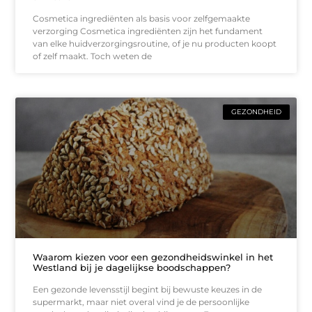
Cosmetica ingrediënten als basis voor zelfgemaakte
verzorging Cosmetica ingrediënten zijn het fundament
van elke huidverzorgingsroutine, of je nu producten koopt
of zelf maakt. Toch weten de
GEZONDHEID
Waarom kiezen voor een gezondheidswinkel in het
Westland bij je dagelijkse boodschappen?
Een gezonde levensstijl begint bij bewuste keuzes in de
supermarkt, maar niet overal vind je de persoonlijke