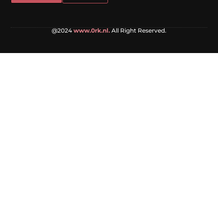
@2024
www.0rk.nl.
All Right Reserved.