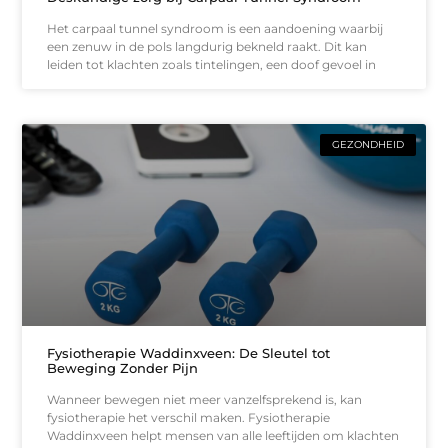
Het carpaal tunnel syndroom is een aandoening waarbij
een zenuw in de pols langdurig bekneld raakt. Dit kan
leiden tot klachten zoals tintelingen, een doof gevoel in
GEZONDHEID
Fysiotherapie Waddinxveen: De Sleutel tot
Beweging Zonder Pijn
Wanneer bewegen niet meer vanzelfsprekend is, kan
fysiotherapie het verschil maken. Fysiotherapie
Waddinxveen helpt mensen van alle leeftijden om klachten