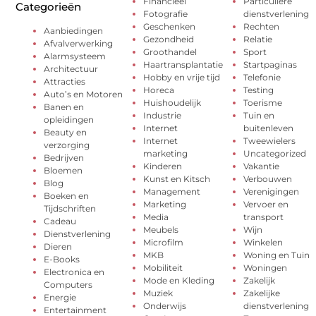
Financieel
Particuliere
Categorieën
Fotografie
dienstverlening
Geschenken
Rechten
Aanbiedingen
Gezondheid
Relatie
Afvalverwerking
Groothandel
Sport
Alarmsysteem
Haartransplantatie
Startpaginas
Architectuur
Hobby en vrije tijd
Telefonie
Attracties
Horeca
Testing
Auto’s en Motoren
Huishoudelijk
Toerisme
Banen en
Industrie
Tuin en
opleidingen
Internet
buitenleven
Beauty en
Internet
Tweewielers
verzorging
marketing
Uncategorized
Bedrijven
Kinderen
Vakantie
Bloemen
Kunst en Kitsch
Verbouwen
Blog
Management
Verenigingen
Boeken en
Marketing
Vervoer en
Tijdschriften
Media
transport
Cadeau
Meubels
Wijn
Dienstverlening
Microfilm
Winkelen
Dieren
MKB
Woning en Tuin
E-Books
Mobiliteit
Woningen
Electronica en
Mode en Kleding
Zakelijk
Computers
Muziek
Zakelijke
Energie
Onderwijs
dienstverlening
Entertainment