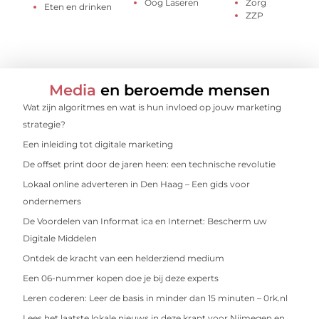
Oog Laseren
Zorg
Eten en drinken
ZZP
Media
en beroemde mensen
Wat zijn algoritmes en wat is hun invloed op jouw marketing
strategie?
Een inleiding tot digitale marketing
De offset print door de jaren heen: een technische revolutie
Lokaal online adverteren in Den Haag – Een gids voor
ondernemers
De Voordelen van Informat ica en Internet: Bescherm uw
Digitale Middelen
Ontdek de kracht van een helderziend medium
Een 06-nummer kopen doe je bij deze experts
Leren coderen: Leer de basis in minder dan 15 minuten – 0rk.nl
Lees het laatste lokale nieuws in deze krant voor Nijmegen en