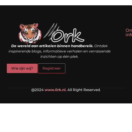
On
in
Linkbuilding kopen: slim shortcut of riskante valkuil?
Geld verdienen met een website: droom of doe-het-zelf realiteit?
De wereld aan artikelen binnen handbereik.
Ontdek
inspirerende blogs, informatieve verhalen en verrassende
inzichten op één plek.
Wie zijn wij?
Registreer
@2024
www.0rk.nl.
All Right Reserved.