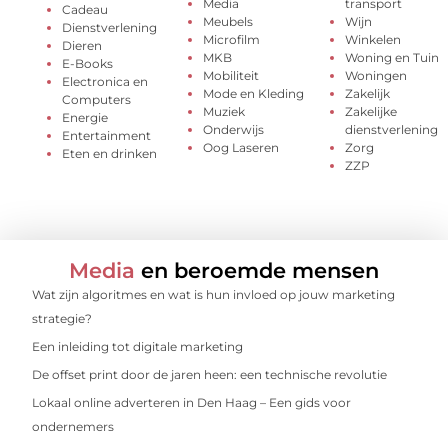
Media
transport
Cadeau
Meubels
Wijn
Dienstverlening
Microfilm
Winkelen
Dieren
MKB
Woning en Tuin
E-Books
Mobiliteit
Woningen
Electronica en
Mode en Kleding
Zakelijk
Computers
Muziek
Zakelijke
Energie
Onderwijs
dienstverlening
Entertainment
Oog Laseren
Zorg
Eten en drinken
ZZP
Media
en beroemde mensen
Wat zijn algoritmes en wat is hun invloed op jouw marketing
strategie?
Een inleiding tot digitale marketing
De offset print door de jaren heen: een technische revolutie
Lokaal online adverteren in Den Haag – Een gids voor
ondernemers