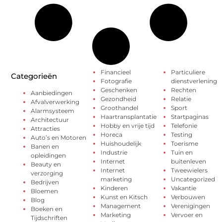
Financieel
Particuliere
Categorieën
Fotografie
dienstverlening
Geschenken
Rechten
Aanbiedingen
Gezondheid
Relatie
Afvalverwerking
Groothandel
Sport
Alarmsysteem
Haartransplantatie
Startpaginas
Architectuur
Hobby en vrije tijd
Telefonie
Attracties
Horeca
Testing
Auto’s en Motoren
Huishoudelijk
Toerisme
Banen en
Industrie
Tuin en
opleidingen
Internet
buitenleven
Beauty en
Internet
Tweewielers
verzorging
marketing
Uncategorized
Bedrijven
Kinderen
Vakantie
Bloemen
Kunst en Kitsch
Verbouwen
Blog
Management
Verenigingen
Boeken en
Marketing
Vervoer en
Tijdschriften