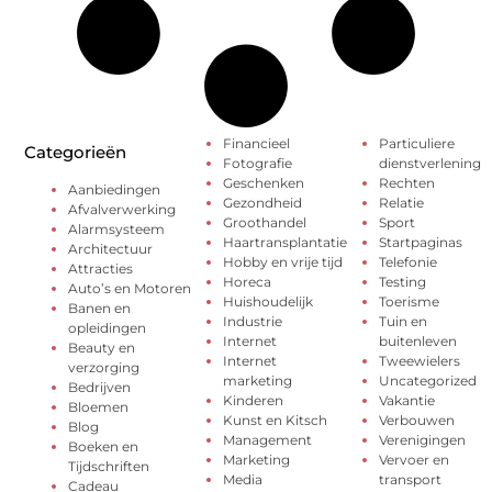
Financieel
Particuliere
Categorieën
Fotografie
dienstverlening
Geschenken
Rechten
Aanbiedingen
Gezondheid
Relatie
Afvalverwerking
Groothandel
Sport
Alarmsysteem
Haartransplantatie
Startpaginas
Architectuur
Hobby en vrije tijd
Telefonie
Attracties
Horeca
Testing
Auto’s en Motoren
Huishoudelijk
Toerisme
Banen en
Industrie
Tuin en
opleidingen
Internet
buitenleven
Beauty en
Internet
Tweewielers
verzorging
marketing
Uncategorized
Bedrijven
Kinderen
Vakantie
Bloemen
Kunst en Kitsch
Verbouwen
Blog
Management
Verenigingen
Boeken en
Marketing
Vervoer en
Tijdschriften
Media
transport
Cadeau