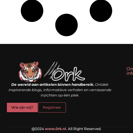
On
in
Linkbuilding kopen: slim shortcut of riskante valkuil?
Geld verdienen met een website: droom of doe-het-zelf realiteit?
De wereld aan artikelen binnen handbereik.
Ontdek
inspirerende blogs, informatieve verhalen en verrassende
inzichten op één plek.
Wie zijn wij?
Registreer
@2024
www.0rk.nl.
All Right Reserved.