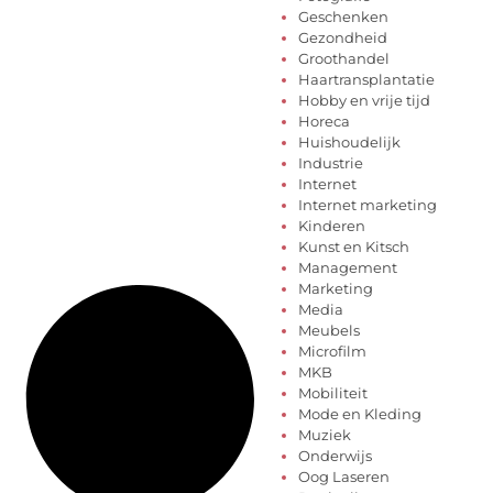
Geschenken
Gezondheid
Groothandel
Haartransplantatie
Hobby en vrije tijd
Horeca
Huishoudelijk
Industrie
Internet
Internet marketing
Kinderen
Kunst en Kitsch
Management
Marketing
Media
Meubels
Microfilm
MKB
Mobiliteit
Mode en Kleding
Muziek
Onderwijs
Oog Laseren