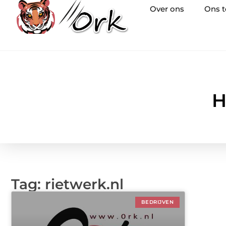
Over ons
Ons 
H
Tag: rietwerk.nl
BEDRIJVEN