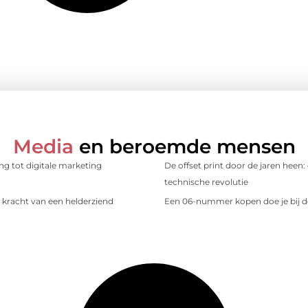
Media
en beroemde mensen
ing tot digitale marketing
De offset print door de jaren heen:
technische revolutie
kracht van een helderziend
Een 06-nummer kopen doe je bij d