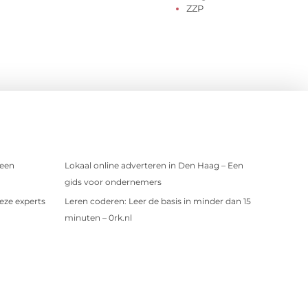
ZZP
 een
Lokaal online adverteren in Den Haag – Een
gids voor ondernemers
eze experts
Leren coderen: Leer de basis in minder dan 15
minuten – 0rk.nl