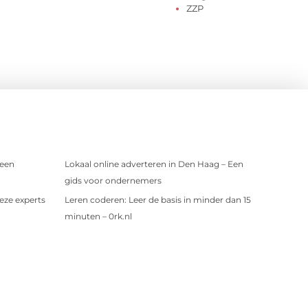
ZZP
 een
Lokaal online adverteren in Den Haag – Een
gids voor ondernemers
eze experts
Leren coderen: Leer de basis in minder dan 15
minuten – 0rk.nl