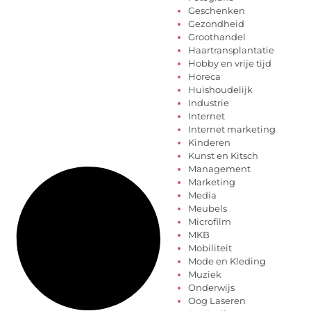
Geschenken
Gezondheid
Groothandel
Haartransplantatie
Hobby en vrije tijd
Horeca
Huishoudelijk
Industrie
Internet
Internet marketing
Kinderen
Kunst en Kitsch
Management
Marketing
Media
Meubels
Microfilm
MKB
Mobiliteit
Mode en Kleding
Muziek
Onderwijs
Oog Laseren