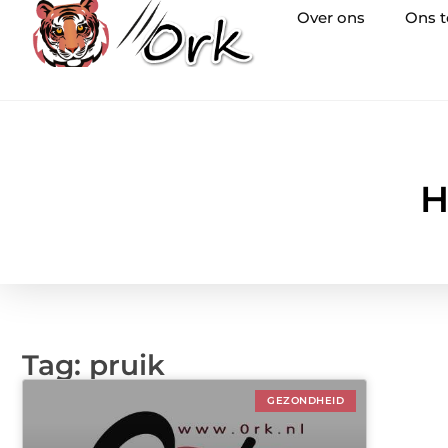
Over ons
Ons 
H
Tag: pruik
GEZONDHEID