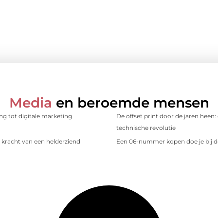
Media
en beroemde mensen
ing tot digitale marketing
De offset print door de jaren heen:
technische revolutie
kracht van een helderziend
Een 06-nummer kopen doe je bij d