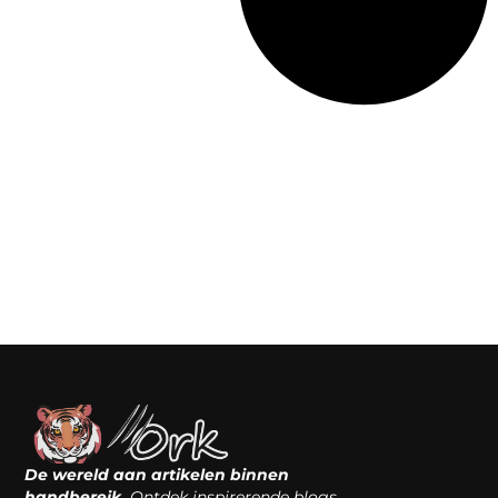
De wereld aan artikelen binnen
handbereik.
Ontdek inspirerende blogs,