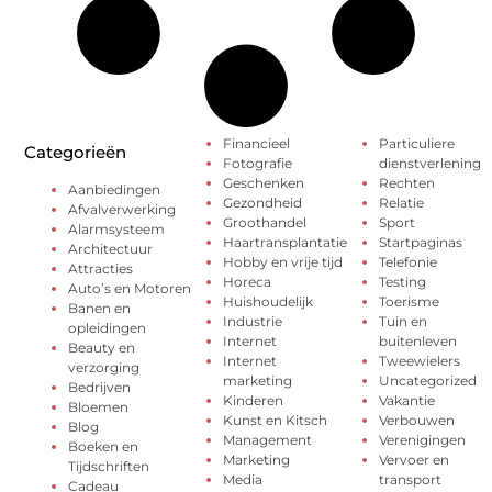
Financieel
Particuliere
Categorieën
Fotografie
dienstverlening
Geschenken
Rechten
Aanbiedingen
Gezondheid
Relatie
Afvalverwerking
Groothandel
Sport
Alarmsysteem
Haartransplantatie
Startpaginas
Architectuur
Hobby en vrije tijd
Telefonie
Attracties
Horeca
Testing
Auto’s en Motoren
Huishoudelijk
Toerisme
Banen en
Industrie
Tuin en
opleidingen
Internet
buitenleven
Beauty en
Internet
Tweewielers
verzorging
marketing
Uncategorized
Bedrijven
Kinderen
Vakantie
Bloemen
Kunst en Kitsch
Verbouwen
Blog
Management
Verenigingen
Boeken en
Marketing
Vervoer en
Tijdschriften
Media
transport
Cadeau