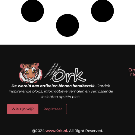
On
in
Linkbuilding kopen: slim shortcut of riskante valkuil?
Geld verdienen met een website: droom of doe-het-zelf realiteit?
De wereld aan artikelen binnen handbereik.
Ontdek
inspirerende blogs, informatieve verhalen en verrassende
inzichten op één plek.
Wie zijn wij?
Registreer
@2024
www.0rk.nl.
All Right Reserved.