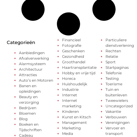
Financieel
Particuliere
Categorieën
Fotografie
dienstverlening
Geschenken
Rechten
Aanbiedingen
Gezondheid
Relatie
Afvalverwerking
Groothandel
Sport
Alarmsysteem
Haartransplantatie
Startpaginas
Architectuur
Hobby en vrije tijd
Telefonie
Attracties
Horeca
Testing
Auto’s en Motoren
Huishoudelijk
Toerisme
Banen en
Industrie
Tuin en
opleidingen
Internet
buitenleven
Beauty en
Internet
Tweewielers
verzorging
marketing
Uncategorized
Bedrijven
Kinderen
Vakantie
Bloemen
Kunst en Kitsch
Verbouwen
Blog
Management
Verenigingen
Boeken en
Marketing
Vervoer en
Tijdschriften
Media
transport
Cadeau