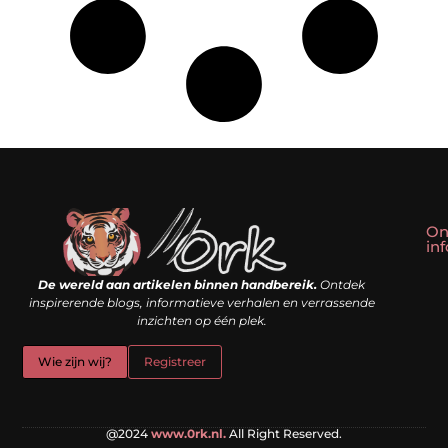
On
in
Linkbuilding kopen: slim shortcut of riskante valkuil?
Geld verdienen met een website: droom of doe-het-zelf realiteit?
De wereld aan artikelen binnen handbereik.
Ontdek
inspirerende blogs, informatieve verhalen en verrassende
inzichten op één plek.
Wie zijn wij?
Registreer
@2024
www.0rk.nl.
All Right Reserved.