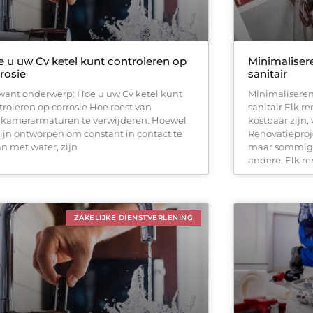
 u uw Cv ketel kunt controleren op
Minimaliser
rosie
sanitair
want onderwerp: Hoe u uw Cv ketel kunt
Minimaliseren
troleren op corrosie Hoe roest van
sanitair Elk r
kamerarmaturen te verwijderen. Hoewel
kostbaar zijn, 
zijn ontworpen om constant in contact te
Renovatieproje
an met water, zijn
maar sommige 
andere. Elk re
ZAKELIJKE DIENSTVERLENING