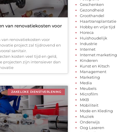
Geschenken
Gezondheid
Groothandel
Haartransplantatie
en van renovatiekosten voor
Hobby en vrije tijd
Horeca
Huishoudelijk
 van renovatiekosten voor
Industrie
enovatie project zal tijdrovend en
Internet
vooral sanitair.
Internet marketing
cten kosten veel tijd en geld,
Kinderen
projecten zijn intensiever dan
Kunst en Kitsch
novatie
Management
Marketing
Media
Meubels
ZAKELIJKE DIENSTVERLENING
Microfilm
MKB
Mobiliteit
Mode en Kleding
Muziek
Onderwijs
Oog Laseren