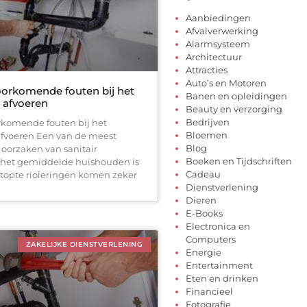
Aanbiedingen
Afvalverwerking
Alarmsysteem
Architectuur
Attracties
Auto’s en Motoren
orkomende fouten bij het
Banen en opleidingen
n afvoeren
Beauty en verzorging
Bedrijven
komende fouten bij het
Bloemen
afvoeren Een van de meest
Blog
orzaken van sanitair
Boeken en Tijdschriften
 het gemiddelde huishouden is
Cadeau
rstopte rioleringen komen zeker
Dienstverlening
Dieren
E-Books
Electronica en
Computers
ZAKELIJKE DIENSTVERLENING
Energie
Entertainment
Eten en drinken
Financieel
Fotografie