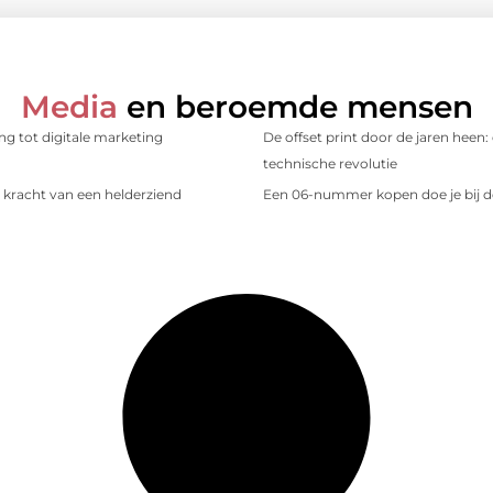
Media
en beroemde mensen
ing tot digitale marketing
De offset print door de jaren heen:
technische revolutie
kracht van een helderziend
Een 06-nummer kopen doe je bij d