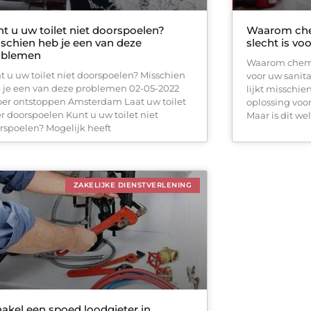
t u uw toilet niet doorspoelen?
Waarom che
schien heb je een van deze
slecht is vo
oblemen
Waarom chemis
t u uw toilet niet doorspoelen? Misschien
voor uw sanit
 je een van deze problemen 02-05-2022
lijkt misschie
oer ontstoppen Amsterdam Laat uw toilet
oplossing voo
r doorspoelen Kunt u uw toilet niet
Maar is dit w
rspoelen? Mogelijk heeft
ZAKELIJKE DIENSTVERLENING
akel een spoed loodgieter in