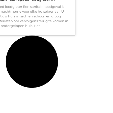
ed loodgieter Een sanitair noodgeval is
 nachtmerrie voor elke huiseigenaar. U
t uw huis misschien schoon en droog
terlaten om vervolgens terug te komen in
 ondergelopen huis. Het