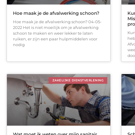
Hoe maak je de afvalwerking schoon?
Kun
Mis
Hoe maak je de afvalwerking schoon? 04-05-
pr
2022 Het is niet moeilijk om je afvalwerking
Kun
schoon te maken en weer lekker te laten
heb
ruiken, er zijn een paar hulpmiddelen voor
Afv
nodig
wee
doo
ZAKELIJKE DIENSTVERLENING
Wat moet ik weten over mijn sanitair
Sch