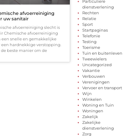
Particuliere
dienstverlening
mische afvoerreiniging
Rechten
or uw sanitair
Relatie
Sport
che afvoerreiniging slecht is
Startpaginas
air Chemische afvoerreiniging
Telefonie
n een snelle en gemakkelijke
Testing
r een hardnekkige verstopping.
Toerisme
el de beste manier om de
Tuin en buitenleven
Tweewielers
Uncategorized
Vakantie
Verbouwen
Verenigingen
Vervoer en transport
Wijn
Winkelen
Woning en Tuin
Woningen
Zakelijk
Zakelijke
dienstverlening
Zorg