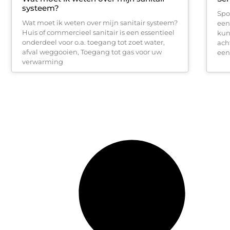
systeem?
Spo
Wat moet ik weten over mijn sanitair systeem?
een
Huis of commercieel sanitair is een essentieel
kun
onderdeel voor o.a. toegang tot zoet water,
ach
afval weggooien, Toegang tot gas voor uw
een
verwarming