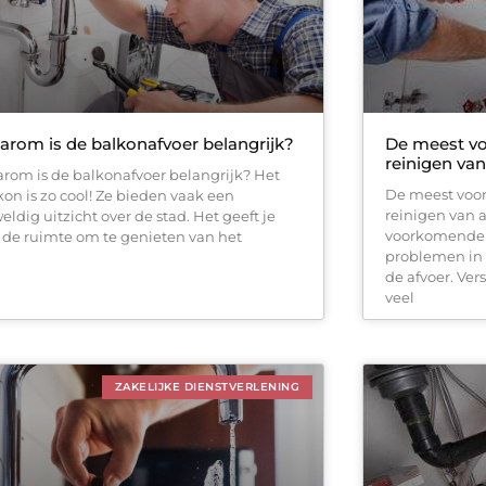
rom is de balkonafvoer belangrijk?
De meest vo
reinigen va
rom is de balkonafvoer belangrijk? Het
De meest voor
kon is zo cool! Ze bieden vaak een
reinigen van 
eldig uitzicht over de stad. Het geeft je
voorkomende o
 de ruimte om te genieten van het
problemen in
de afvoer. Ve
veel
ZAKELIJKE DIENSTVERLENING