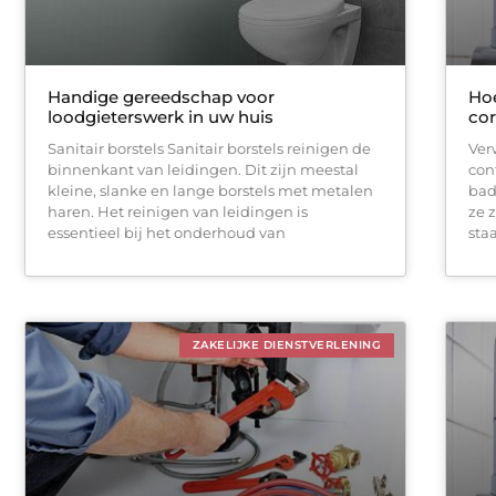
Handige gereedschap voor
Hoe
loodgieterswerk in uw huis
cor
Sanitair borstels Sanitair borstels reinigen de
Ver
binnenkant van leidingen. Dit zijn meestal
con
kleine, slanke en lange borstels met metalen
bad
haren. Het reinigen van leidingen is
ze 
essentieel bij het onderhoud van
sta
ZAKELIJKE DIENSTVERLENING