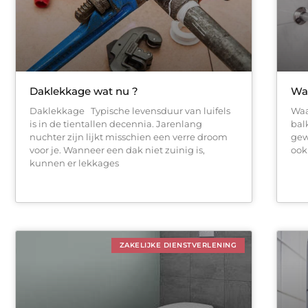
Daklekkage wat nu ?
Waa
Daklekkage Typische levensduur van luifels
Waa
is in de tientallen decennia. Jarenlang
bal
nuchter zijn lijkt misschien een verre droom
gew
voor je. Wanneer een dak niet zuinig is,
ook
kunnen er lekkages
ZAKELIJKE DIENSTVERLENING