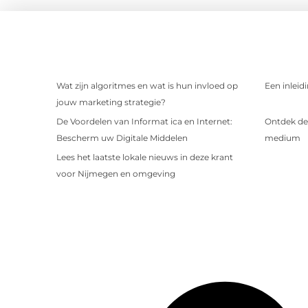
Wat zijn algoritmes en wat is hun invloed op
Een inleid
jouw marketing strategie?
De Voordelen van Informat ica en Internet:
Ontdek de 
Bescherm uw Digitale Middelen
medium
Lees het laatste lokale nieuws in deze krant
voor Nijmegen en omgeving