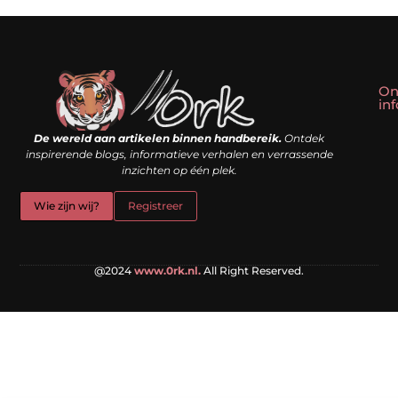
On
in
Linkbuilding kopen: slim shortcut of riskante valkuil?
Geld verdienen met een website: droom of doe-het-zelf realiteit?
De wereld aan artikelen binnen handbereik.
Ontdek
inspirerende blogs, informatieve verhalen en verrassende
inzichten op één plek.
Wie zijn wij?
Registreer
@2024
www.0rk.nl.
All Right Reserved.