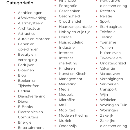
Financieel
Particuliere
Categorieën
Fotografie
dienstverlening
Geschenken
Rechten
Aanbiedingen
Gezondheid
Relatie
Afvalverwerking
Groothandel
Sport
Alarmsysteem
Haartransplantatie
Startpaginas
Architectuur
Hobby en vrije tijd
Telefonie
Attracties
Horeca
Testing
Auto’s en Motoren
Huishoudelijk
Toerisme
Banen en
Industrie
Tuin en
opleidingen
Internet
buitenleven
Beauty en
Internet
Tweewielers
verzorging
marketing
Uncategorized
Bedrijven
Kinderen
Vakantie
Bloemen
Kunst en Kitsch
Verbouwen
Blog
Management
Verenigingen
Boeken en
Marketing
Vervoer en
Tijdschriften
Media
transport
Cadeau
Meubels
Wijn
Dienstverlening
Microfilm
Winkelen
Dieren
MKB
Woning en Tuin
E-Books
Mobiliteit
Woningen
Electronica en
Mode en Kleding
Zakelijk
Computers
Muziek
Zakelijke
Energie
Onderwijs
dienstverlening
Entertainment