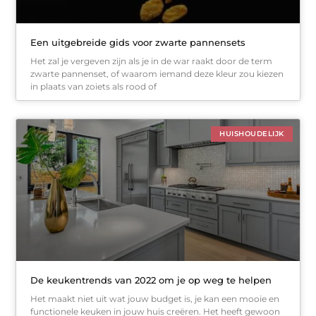
Een uitgebreide gids voor zwarte pannensets
Het zal je vergeven zijn als je in de war raakt door de term
zwarte pannenset, of waarom iemand deze kleur zou kiezen
in plaats van zoiets als rood of
HUISHOUDELIJK
De keukentrends van 2022 om je op weg te helpen
Het maakt niet uit wat jouw budget is, je kan een mooie en
functionele keuken in jouw huis creëren. Het heeft gewoon