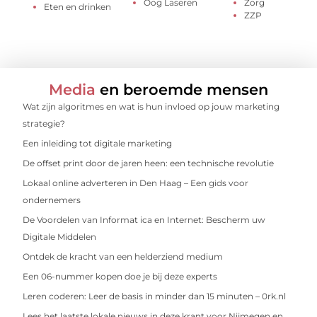
Oog Laseren
Zorg
Eten en drinken
ZZP
Media
en beroemde mensen
Wat zijn algoritmes en wat is hun invloed op jouw marketing
strategie?
Een inleiding tot digitale marketing
De offset print door de jaren heen: een technische revolutie
Lokaal online adverteren in Den Haag – Een gids voor
ondernemers
De Voordelen van Informat ica en Internet: Bescherm uw
Digitale Middelen
Ontdek de kracht van een helderziend medium
Een 06-nummer kopen doe je bij deze experts
Leren coderen: Leer de basis in minder dan 15 minuten – 0rk.nl
Lees het laatste lokale nieuws in deze krant voor Nijmegen en