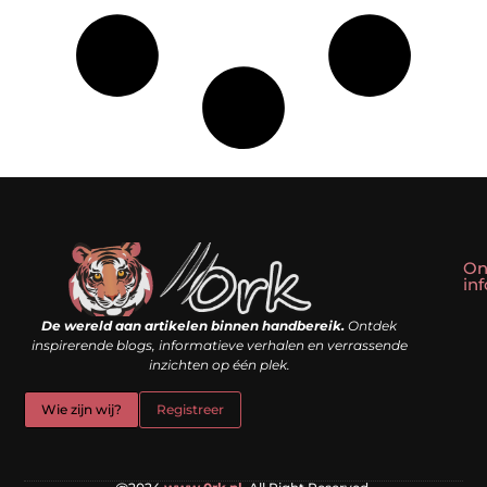
On
in
Linkbuilding kopen: slim shortcut of riskante valkuil?
Geld verdienen met een website: droom of doe-het-zelf realiteit?
De wereld aan artikelen binnen handbereik.
Ontdek
inspirerende blogs, informatieve verhalen en verrassende
inzichten op één plek.
Wie zijn wij?
Registreer