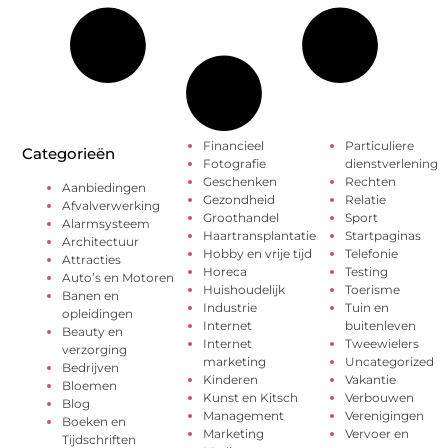
Financieel
Particuliere
Categorieën
Fotografie
dienstverlening
Geschenken
Rechten
Aanbiedingen
Gezondheid
Relatie
Afvalverwerking
Groothandel
Sport
Alarmsysteem
Haartransplantatie
Startpaginas
Architectuur
Hobby en vrije tijd
Telefonie
Attracties
Horeca
Testing
Auto’s en Motoren
Huishoudelijk
Toerisme
Banen en
Industrie
Tuin en
opleidingen
Internet
buitenleven
Beauty en
Internet
Tweewielers
verzorging
marketing
Uncategorized
Bedrijven
Kinderen
Vakantie
Bloemen
Kunst en Kitsch
Verbouwen
Blog
Management
Verenigingen
Boeken en
Marketing
Vervoer en
Tijdschriften