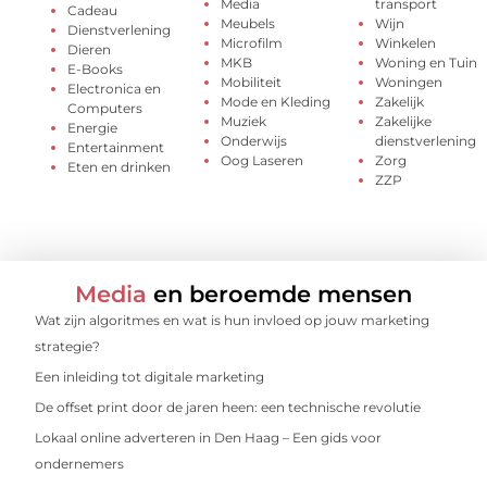
Media
transport
Cadeau
Meubels
Wijn
Dienstverlening
Microfilm
Winkelen
Dieren
MKB
Woning en Tuin
E-Books
Mobiliteit
Woningen
Electronica en
Mode en Kleding
Zakelijk
Computers
Muziek
Zakelijke
Energie
Onderwijs
dienstverlening
Entertainment
Oog Laseren
Zorg
Eten en drinken
ZZP
Media
en beroemde mensen
Wat zijn algoritmes en wat is hun invloed op jouw marketing
strategie?
Een inleiding tot digitale marketing
De offset print door de jaren heen: een technische revolutie
Lokaal online adverteren in Den Haag – Een gids voor
ondernemers