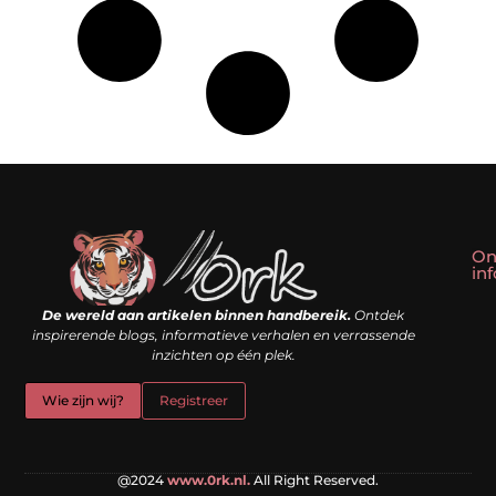
On
in
Linkbuilding kopen: slim shortcut of riskante valkuil?
Geld verdienen met een website: droom of doe-het-zelf realiteit?
De wereld aan artikelen binnen handbereik.
Ontdek
inspirerende blogs, informatieve verhalen en verrassende
inzichten op één plek.
Wie zijn wij?
Registreer
@2024
www.0rk.nl.
All Right Reserved.