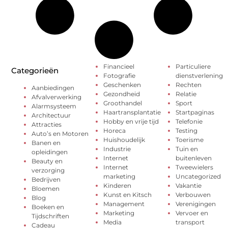
Financieel
Particuliere
Categorieën
Fotografie
dienstverlening
Geschenken
Rechten
Aanbiedingen
Gezondheid
Relatie
Afvalverwerking
Groothandel
Sport
Alarmsysteem
Haartransplantatie
Startpaginas
Architectuur
Hobby en vrije tijd
Telefonie
Attracties
Horeca
Testing
Auto’s en Motoren
Huishoudelijk
Toerisme
Banen en
Industrie
Tuin en
opleidingen
Internet
buitenleven
Beauty en
Internet
Tweewielers
verzorging
marketing
Uncategorized
Bedrijven
Kinderen
Vakantie
Bloemen
Kunst en Kitsch
Verbouwen
Blog
Management
Verenigingen
Boeken en
Marketing
Vervoer en
Tijdschriften
Media
transport
Cadeau