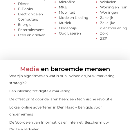
Microfilm
Winkelen
Dieren
MKB
Woning en Tuin
E-Books
Mobiliteit
Woningen
Electronica en
Mode en Kleding
Zakelijk
Computers
Muziek
Zakelijke
Energie
Onderwijs
dienstverlening
Entertainment
Oog Laseren
Zorg
Eten en drinken
ZZP
Media
en beroemde mensen
Wat zijn algoritmes en wat is hun invloed op jouw marketing
strategie?
Een inleiding tot digitale marketing
De offset print door de jaren heen: een technische revolutie
Lokaal online adverteren in Den Haag – Een gids voor
ondernemers
De Voordelen van Informat ica en Internet: Bescherm uw
Digitale Middelen