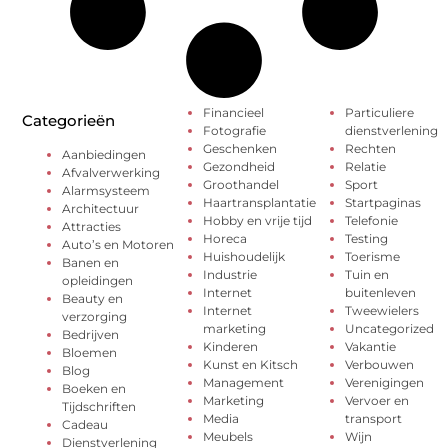
Financieel
Particuliere
Categorieën
Fotografie
dienstverlening
Geschenken
Rechten
Aanbiedingen
Gezondheid
Relatie
Afvalverwerking
Groothandel
Sport
Alarmsysteem
Haartransplantatie
Startpaginas
Architectuur
Hobby en vrije tijd
Telefonie
Attracties
Horeca
Testing
Auto’s en Motoren
Huishoudelijk
Toerisme
Banen en
Industrie
Tuin en
opleidingen
Internet
buitenleven
Beauty en
Internet
Tweewielers
verzorging
marketing
Uncategorized
Bedrijven
Kinderen
Vakantie
Bloemen
Kunst en Kitsch
Verbouwen
Blog
Management
Verenigingen
Boeken en
Marketing
Vervoer en
Tijdschriften
Media
transport
Cadeau
Meubels
Wijn
Dienstverlening