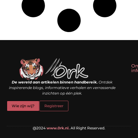
On
in
Linkbuilding kopen: slim shortcut of riskante valkuil?
Geld verdienen met een website: droom of doe-het-zelf realiteit?
De wereld aan artikelen binnen handbereik.
Ontdek
inspirerende blogs, informatieve verhalen en verrassende
inzichten op één plek.
Wie zijn wij?
Registreer
@2024
www.0rk.nl.
All Right Reserved.