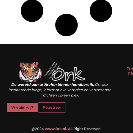
On
in
Linkbuilding kopen: slim shortcut of riskante valkuil?
Geld verdienen met een website: droom of doe-het-zelf realiteit?
De wereld aan artikelen binnen handbereik.
Ontdek
inspirerende blogs, informatieve verhalen en verrassende
inzichten op één plek.
Wie zijn wij?
Registreer
@2024
www.0rk.nl.
All Right Reserved.