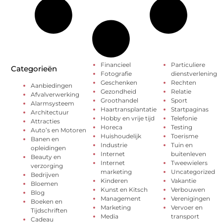
Financieel
Particuliere
Categorieën
Fotografie
dienstverlening
Geschenken
Rechten
Aanbiedingen
Gezondheid
Relatie
Afvalverwerking
Groothandel
Sport
Alarmsysteem
Haartransplantatie
Startpaginas
Architectuur
Hobby en vrije tijd
Telefonie
Attracties
Horeca
Testing
Auto’s en Motoren
Huishoudelijk
Toerisme
Banen en
Industrie
Tuin en
opleidingen
Internet
buitenleven
Beauty en
Internet
Tweewielers
verzorging
marketing
Uncategorized
Bedrijven
Kinderen
Vakantie
Bloemen
Kunst en Kitsch
Verbouwen
Blog
Management
Verenigingen
Boeken en
Marketing
Vervoer en
Tijdschriften
Media
transport
Cadeau