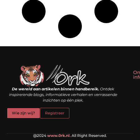
On
in
Linkbuilding kopen: slim shortcut of riskante valkuil?
Geld verdienen met een website: droom of doe-het-zelf realiteit?
De wereld aan artikelen binnen handbereik.
Ontdek
inspirerende blogs, informatieve verhalen en verrassende
inzichten op één plek.
Wie zijn wij?
Registreer
@2024
www.0rk.nl.
All Right Reserved.