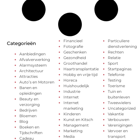
Financieel
Particuliere
Categorieën
Fotografie
dienstverlening
Geschenken
Rechten
Aanbiedingen
Gezondheid
Relatie
Afvalverwerking
Groothandel
Sport
Alarmsysteem
Haartransplantatie
Startpaginas
Architectuur
Hobby en vrije tijd
Telefonie
Attracties
Horeca
Testing
Auto’s en Motoren
Huishoudelijk
Toerisme
Banen en
Industrie
Tuin en
opleidingen
Internet
buitenleven
Beauty en
Internet
Tweewielers
verzorging
marketing
Uncategorized
Bedrijven
Kinderen
Vakantie
Bloemen
Kunst en Kitsch
Verbouwen
Blog
Management
Verenigingen
Boeken en
Marketing
Vervoer en
Tijdschriften
Media
transport
Cadeau