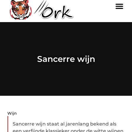
Sancerre wijn
Wijn
Sancerre wijn staat al jarenlang bekend als
een verfijnde klassieker onder de witte wijnen.