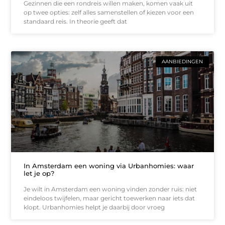
Gezinnen die een rondreis willen maken, komen vaak uit
op twee opties: zelf alles samenstellen of kiezen voor een
standaard reis. In theorie geeft dat
AANBIEDINGEN
In Amsterdam een woning via Urbanhomies: waar
let je op?
Je wilt in Amsterdam een woning vinden zonder ruis: niet
eindeloos twijfelen, maar gericht toewerken naar iets dat
klopt. Urbanhomies helpt je daarbij door vroeg