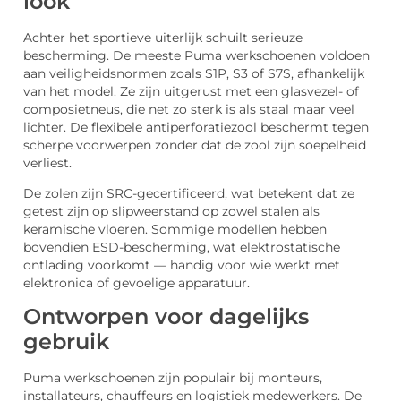
look
Achter het sportieve uiterlijk schuilt serieuze
bescherming. De meeste Puma werkschoenen voldoen
aan veiligheidsnormen zoals
S1P, S3 of S7S
, afhankelijk
van het model. Ze zijn uitgerust met een
glasvezel- of
composietneus
, die net zo sterk is als staal maar veel
lichter. De
flexibele
antiperforatiezool
beschermt tegen
scherpe voorwerpen zonder dat de zool zijn soepelheid
verliest.
De zolen zijn
SRC-gecertificeerd
, wat betekent dat ze
getest zijn op slipweerstand op zowel stalen als
keramische vloeren. Sommige modellen hebben
bovendien
ESD-bescherming
, wat elektrostatische
ontlading voorkomt — handig voor wie werkt met
elektronica of gevoelige apparatuur.
Ontworpen voor dagelijks
gebruik
Puma werkschoenen zijn populair bij monteurs,
installateurs, chauffeurs en logistiek medewerkers. De