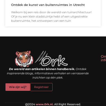
Ontdek de kunst van buitenruimtes in Utrecht
Welkom bij een reis door de wereld van tuinarchitectuur!
Of je nu een klein stadstuintje hebt of een uitgestrekte
buitenruimte, het ontwerpen van een tuin
On
in
Linkbuilding kopen: slim shortcut of riskante valkuil?
Geld verdienen met een website: droom of doe-het-zelf realiteit?
De wereld aan artikelen binnen handbereik.
Ontdek
inspirerende blogs, informatieve verhalen en verrassende
inzichten op één plek.
Wie zijn wij?
Registreer
@2024
www.0rk.nl.
All Right Reserved.