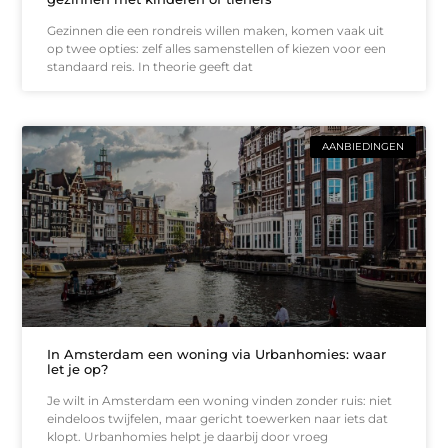
Gezinnen die een rondreis willen maken, komen vaak uit
op twee opties: zelf alles samenstellen of kiezen voor een
standaard reis. In theorie geeft dat
AANBIEDINGEN
In Amsterdam een woning via Urbanhomies: waar
let je op?
Je wilt in Amsterdam een woning vinden zonder ruis: niet
eindeloos twijfelen, maar gericht toewerken naar iets dat
klopt. Urbanhomies helpt je daarbij door vroeg