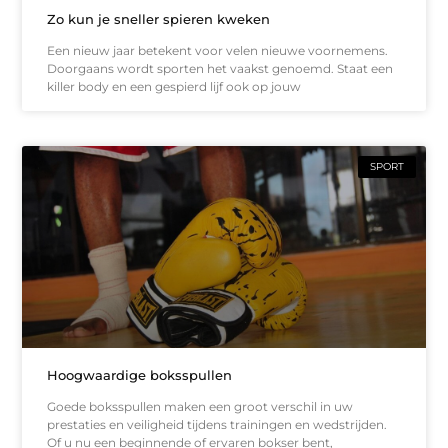
Zo kun je sneller spieren kweken
Een nieuw jaar betekent voor velen nieuwe voornemens.
Doorgaans wordt sporten het vaakst genoemd. Staat een
killer body en een gespierd lijf ook op jouw
SPORT
Hoogwaardige boksspullen
Goede boksspullen maken een groot verschil in uw
prestaties en veiligheid tijdens trainingen en wedstrijden.
Of u nu een beginnende of ervaren bokser bent,