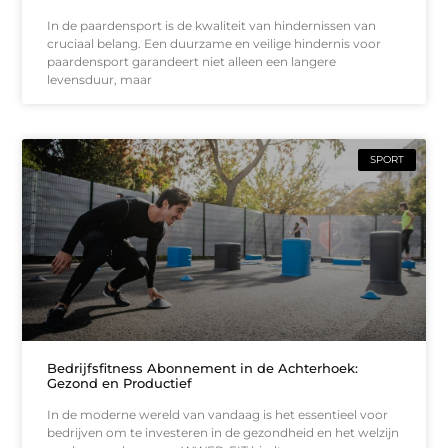
In de paardensport is de kwaliteit van hindernissen van
cruciaal belang. Een duurzame en veilige hindernis voor
paardensport garandeert niet alleen een langere
levensduur, maar
SPORT
Bedrijfsfitness Abonnement in de Achterhoek:
Gezond en Productief
In de moderne wereld van vandaag is het essentieel voor
bedrijven om te investeren in de gezondheid en het welzijn