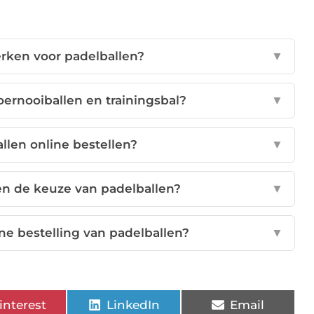
erken voor padelballen?
▼
toernooiballen en trainingsbal?
▼
llen online bestellen?
▼
en de keuze van padelballen?
▼
ine bestelling van padelballen?
▼
interest
LinkedIn
Email