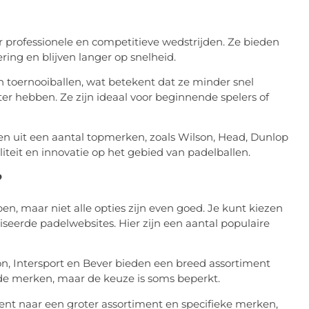
r professionele en competitieve wedstrijden. Ze bieden
ing en blijven langer op snelheid.
an toernooiballen, wat betekent dat ze minder snel
ter hebben. Ze zijn ideaal voor beginnende spelers of
ezen uit een aantal topmerken, zoals Wilson, Head, Dunlop
eit en innovatie op het gebied van padelballen.
?
en, maar niet alle opties zijn even goed. Je kunt kiezen
liseerde padelwebsites. Hier zijn een aantal populaire
on, Intersport en Bever bieden een breed assortiment
de merken, maar de keuze is soms beperkt.
bent naar een groter assortiment en specifieke merken,