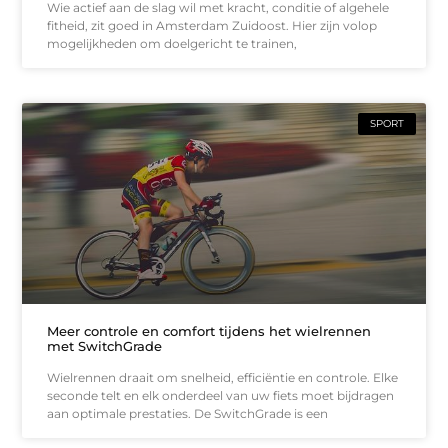
Wie actief aan de slag wil met kracht, conditie of algehele
fitheid, zit goed in Amsterdam Zuidoost. Hier zijn volop
mogelijkheden om doelgericht te trainen,
SPORT
Meer controle en comfort tijdens het wielrennen
met SwitchGrade
Wielrennen draait om snelheid, efficiëntie en controle. Elke
seconde telt en elk onderdeel van uw fiets moet bijdragen
aan optimale prestaties. De SwitchGrade is een