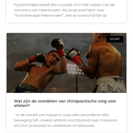
Fysiotherapie speelt een cruciale rol in het welzijn van de
inwoners van Heerenveen. Als je op zoek bent naar
“Fysiotherapie Heerenveen”, ben je waarschijnlijk op
SPORT
Wat zijn de voordelen van chiropractische zorg voor
atleten?
In de wereld van topsport waar elke seconde en elke
beweging telt, zoeken atleten voortdurend naar manieren
om hun prestaties te verbeteren en blessures