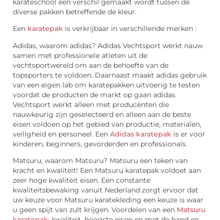
karateschool een verschil gemaakt wordt tussen de
diverse pakken betreffende de kleur.
Een
karatepak
is verkrijbaar in verschillende merken :
Adidas, waarom adidas? Adidas Vechtsport werkt nauw
samen met professionele atleten uit de
vechtsportwereld om aan de behoefte van de
topsporters te voldoen. Daarnaast maakt adidas gebruik
van een eigen lab om karatepakken uitvoerig te testen
voordat de producten de markt op gaan adidas
Vechtsport werkt alleen met producenten die
nauwkeurig zijn geselecteerd en alleen aan de beste
eisen voldoen op het gebied van productie, materialen,
veiligheid en personeel. Een
Adidas karatepak
is er voor
kinderen, beginners, gevorderden en professionals.
Matsuru, waarom Matsuru? Matsuru een teken van
kracht en kwaliteit! Een Matsuru karatepak voldoet aan
zeer hoge kwaliteit eisen. Een constante
kwaliteitsbewaking vanuit Nederland zorgt ervoor dat
uw keuze voor Matsuru karatekleding een keuze is waar
u geen spijt van zult krijgen. Voordelen van een
Matsuru
karatepak
: kwaliteit, hoogste eisen en met de hand en