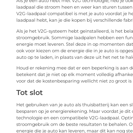
Als je een auto hebt met V2G technologie, heb je ook
laadpaal die stroom heen en weer kan sturen tussen j
V2G-laadpaal compatibel is met je auto voordat je he
laadpaal hebt, kan je die kopen bij verschillende fab
Als je het V2G-systeem hebt geïnstalleerd, is het bel
stroomgebruik. Sommige laadpalen hebben een func
energie moet leveren. Stel deze in op momenten dat j
ook voor kiezen om de energie die in je auto is opge
auto op te laden, in plaats van deze uit het net te ha
Houd er rekening mee dat er een beperking is aan de
betekent dat je niet op elk moment volledig afhankeli
voor dat de kostenbesparing wellicht niet zo groot is 
Tot slot
Het gebruiken van je auto als thuisbatterij kan een
besparen op je energierekening. Maar voordat je dit 
technologie en een compatibele V2G-laadpaal. Optima
stroomgebruik om de beste resultaten te behalen. O
energie die je auto kan leveren, maar dit kan nog s