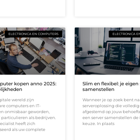
ELECTRONICA EN COMPUTERS
ELECTRONICA E
uter kopen anno 2025:
Slim en flexibel: je eigen
lijkheden
samenstellen
gitale wereld zijn
Wanneer je op zoek bent na
re computers en IT-
serveroplossing die volledig 
en onmisbaar geworden,
afgestemd op jouw behoeften
 particulieren als bedrijven.
een server samenstellen de 
ecialist heeft zich
keuze. In plaats
iseerd als uw complete