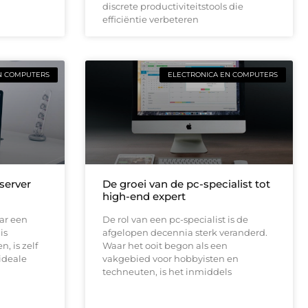
discrete productiviteitstools die
efficiëntie verbeteren
N COMPUTERS
ELECTRONICA EN COMPUTERS
 server
De groei van de pc-specialist tot
high-end expert
ar een
De rol van een pc-specialist is de
is
afgelopen decennia sterk veranderd.
, is zelf
Waar het ooit begon als een
ideale
vakgebied voor hobbyisten en
techneuten, is het inmiddels