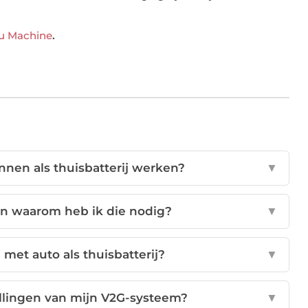
u Machine
.
nnen als thuisbatterij werken?
▼
en waarom heb ik die nodig?
▼
met auto als thuisbatterij?
▼
ellingen van mijn V2G-systeem?
▼