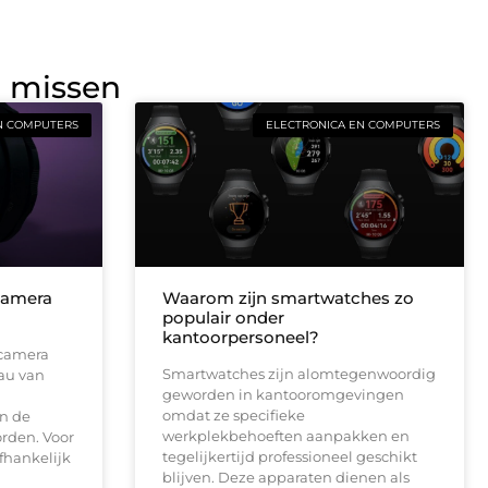
g missen
N COMPUTERS
ELECTRONICA EN COMPUTERS
camera
Waarom zijn smartwatches zo
populair onder
kantoorpersoneel?
dcamera
Smartwatches zijn alomtegenwoordig
eau van
geworden in kantooromgevingen
omdat ze specifieke
in de
werkplekbehoeften aanpakken en
orden. Voor
tegelijkertijd professioneel geschikt
afhankelijk
blijven. Deze apparaten dienen als