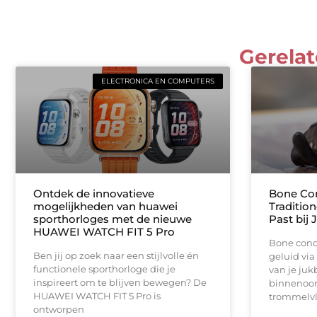
Gerelat
ELECTRONICA EN COMPUTERS
Ontdek de innovatieve
Bone Con
mogelijkheden van huawei
Traditio
sporthorloges met de nieuwe
Past bij 
HUAWEI WATCH FIT 5 Pro
Bone cond
Ben jij op zoek naar een stijlvolle én
geluid via
functionele sporthorloge die je
van je juk
inspireert om te blijven bewegen? De
binnenoor,
HUAWEI WATCH FIT 5 Pro is
trommelvli
ontworpen