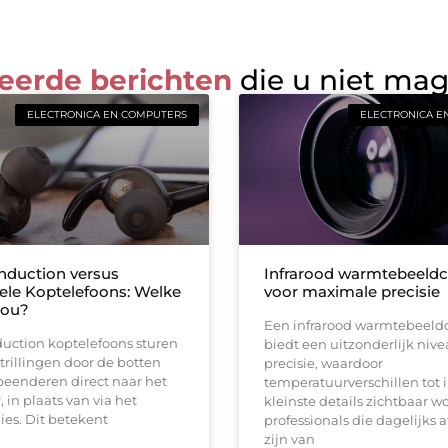
eerde berichten
die u niet ma
ELECTRONICA EN COMPUTERS
ELECTRONICA E
duction versus
Infrarood warmtebeeld
nele Koptelefoons: Welke
voor maximale precisie
Jou?
Een infrarood warmtebeel
uction koptelefoons sturen
biedt een uitzonderlijk niv
 trillingen door de botten
precisie, waardoor
beenderen direct naar het
temperatuurverschillen tot 
 in plaats van via het
kleinste details zichtbaar w
es. Dit betekent
professionals die dagelijks 
zijn van