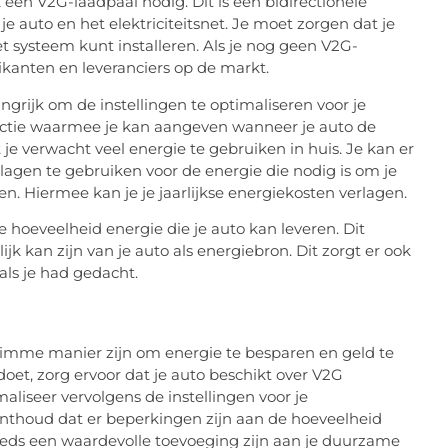
 een V2G-laadpaal nodig. Dit is een bidirectionele
e auto en het elektriciteitsnet. Je moet zorgen dat je
t systeem kunt installeren. Als je nog geen V2G-
rikanten en leveranciers op de markt.
angrijk om de instellingen te optimaliseren voor je
tie waarmee je kan aangeven wanneer je auto de
e verwacht veel energie te gebruiken in huis. Je kan er
slagen te gebruiken voor de energie die nodig is om je
len. Hiermee kan je je jaarlijkse energiekosten verlagen.
 hoeveelheid energie die je auto kan leveren. Dit
jk kan zijn van je auto als energiebron. Dit zorgt er ook
als je had gedacht.
 slimme manier zijn om energie te besparen en geld te
doet, zorg ervoor dat je auto beschikt over V2G
liseer vervolgens de instellingen voor je
nthoud dat er beperkingen zijn aan de hoeveelheid
teeds een waardevolle toevoeging zijn aan je duurzame