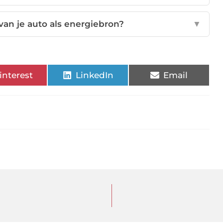
van je auto als energiebron?
▼
interest
LinkedIn
Email