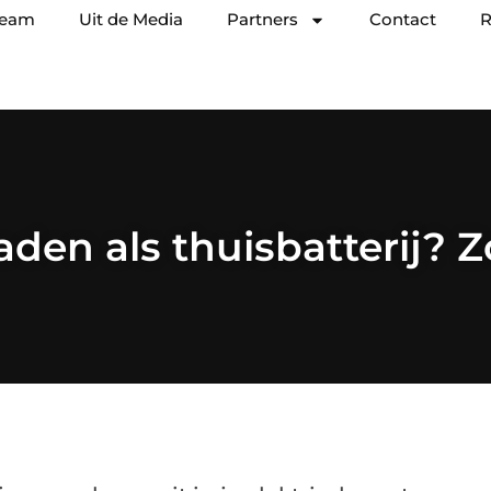
team
Uit de Media
Partners
Contact
R
aden als thuisbatterij? Z