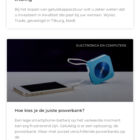
Bij het kopen van geluidsapparatuur wilt u zeker weten dat
u investeert in kwaliteit die past bij uw wensen. Wytec
Trade, gevestigd in Tilburg, biedt
ELECTRONICA EN COMPUTERS
Hoe kies je de juiste powerbank?
Een lege smartphone-batterij op het verkeerde moment
kan erg frustrerend zijn. Gelukkig is er een oplossing: de
powerbank. Maar met zoveel verschillende powerbanks op
de