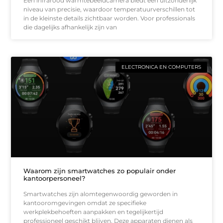
Een infrarood warmtebeeldcamera biedt een uitzonderlijk
niveau van precisie, waardoor temperatuurverschillen tot
in de kleinste details zichtbaar worden. Voor professionals
die dagelijks afhankelijk zijn van
ELECTRONICA EN COMPUTERS
Waarom zijn smartwatches zo populair onder
kantoorpersoneel?
Smartwatches zijn alomtegenwoordig geworden in
kantooromgevingen omdat ze specifieke
werkplekbehoeften aanpakken en tegelijkertijd
professioneel geschikt blijven. Deze apparaten dienen als