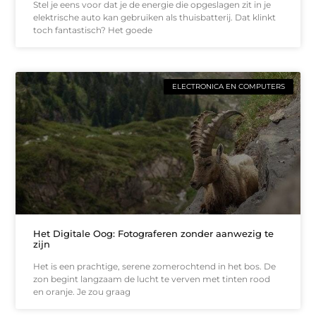
Stel je eens voor dat je de energie die opgeslagen zit in je
elektrische auto kan gebruiken als thuisbatterij. Dat klinkt
toch fantastisch? Het goede
ELECTRONICA EN COMPUTERS
Het Digitale Oog: Fotograferen zonder aanwezig te
zijn
Het is een prachtige, serene zomerochtend in het bos. De
zon begint langzaam de lucht te verven met tinten rood
en oranje. Je zou graag