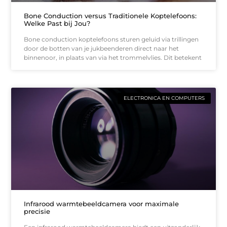
Bone Conduction versus Traditionele Koptelefoons:
Welke Past bij Jou?
Bone conduction koptelefoons sturen geluid via trillingen
door de botten van je jukbeenderen direct naar het
binnenoor, in plaats van via het trommelvlies. Dit betekent
ELECTRONICA EN COMPUTERS
Infrarood warmtebeeldcamera voor maximale
precisie