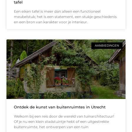
tafel
Een eiken tafel is meer dan alleen een functioneel
meubelstuk; het is een statement, een stukje geschiedenis
en een bron van karakter voor je interieur.
AANBIEDINGEN
Ontdek de kunst van buitenruimtes in Utrecht
Welkom bij een reis door de wereld van tuinarchitectuur!
Of je nu een klein stadstuintje hebt of een uitgestrekte
buitenruimte, het ontwerpen van een tuin