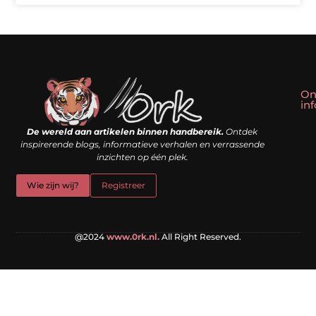
On
in
Linkbuilding kopen: slim shortcut of riskante valkuil?
Geld verdienen met een website: droom of doe-het-zelf realiteit?
De wereld aan artikelen binnen handbereik.
Ontdek
inspirerende blogs, informatieve verhalen en verrassende
inzichten op één plek.
Wie zijn wij?
Registreer
@2024
www.0rk.nl.
All Right Reserved.