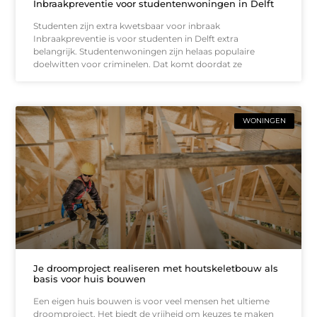
Inbraakpreventie voor studentenwoningen in Delft
Studenten zijn extra kwetsbaar voor inbraak
Inbraakpreventie is voor studenten in Delft extra
belangrijk. Studentenwoningen zijn helaas populaire
doelwitten voor criminelen. Dat komt doordat ze
WONINGEN
Je droomproject realiseren met houtskeletbouw als
basis voor huis bouwen
Een eigen huis bouwen is voor veel mensen het ultieme
droomproject. Het biedt de vrijheid om keuzes te maken