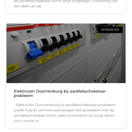
de aardlekschakelaar komt altijd ongelegen. Plotseling valt
een deel van de
WONINGEN
Elektricien Doornenburg bij aardlekschakelaar
probleem
Elektricien Doornenburg bij aardlekschakelaar probleem:
snelle hulp en slimme oplossingen Een probleem met de
aardlekschakelaar komt vaak onverwacht en zorgt direct
voor onrust in