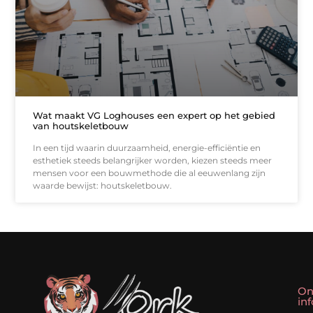
Wat maakt VG Loghouses een expert op het gebied
van houtskeletbouw
In een tijd waarin duurzaamheid, energie-efficiëntie en
esthetiek steeds belangrijker worden, kiezen steeds meer
mensen voor een bouwmethode die al eeuwenlang zijn
waarde bewijst: houtskeletbouw.
On
in
Linkbuilding kopen: slim shortcut of riskante valkuil?
Geld verdienen met een website: droom of doe-het-zelf realiteit?