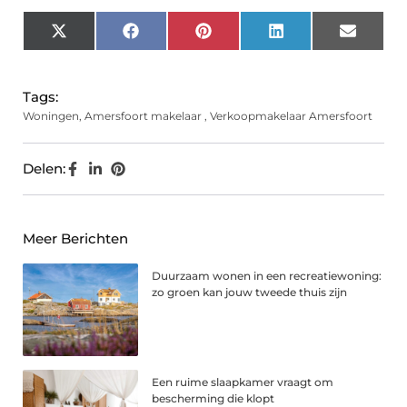
X
Facebook
Pinterest
LinkedIn
Email
(Twitter)
Tags:
Woningen
,
Amersfoort makelaar
,
Verkoopmakelaar Amersfoort
Delen:
Meer Berichten
Duurzaam wonen in een recreatiewoning:
zo groen kan jouw tweede thuis zijn
Een ruime slaapkamer vraagt om
bescherming die klopt