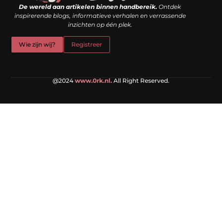
De wereld aan artikelen binnen handbereik.
Ontdek
inspirerende blogs, informatieve verhalen en verrassende
inzichten op één plek.
Wie zijn wij?
Registreer
@2024
www.0rk.nl.
All Right Reserved.