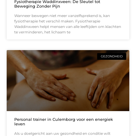
Fysiotherapie Waddinxveen: De Sleutel tot
Beweging Zonder Pijn
Wanneer bewegen niet meer vanzelfsprekend is, kan
fysiotherapie het verschil maken. Fysiotherapie
Waddinxveen helpt mensen van alle leeftijden om klachten
te verminderen, het lichaam te
GEZONDHEID
Personal trainer in Culemborg voor een energiek
leven
Als u doelgericht aan uw gezondheid en conditie wilt