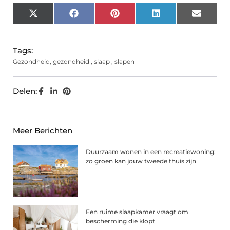
X
Facebook
Pinterest
LinkedIn
Email
(Twitter)
Tags:
Gezondheid
,
gezondheid
,
slaap
,
slapen
Delen:
Meer Berichten
Duurzaam wonen in een recreatiewoning:
zo groen kan jouw tweede thuis zijn
Een ruime slaapkamer vraagt om
bescherming die klopt