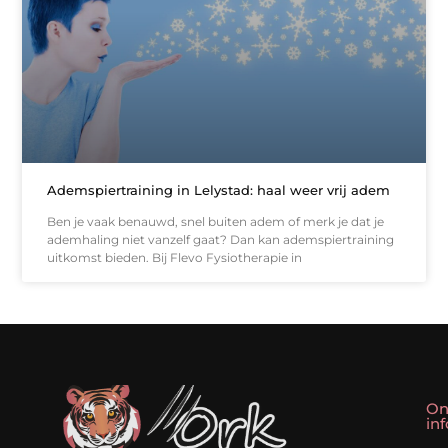
Ademspiertraining in Lelystad: haal weer vrij adem
Ben je vaak benauwd, snel buiten adem of merk je dat je
ademhaling niet vanzelf gaat? Dan kan ademspiertraining
uitkomst bieden. Bij Flevo Fysiotherapie in
On
in
Linkbuilding kopen: slim shortcut of riskante valkuil?
Geld verdienen met een website: droom of doe-het-zelf realiteit?