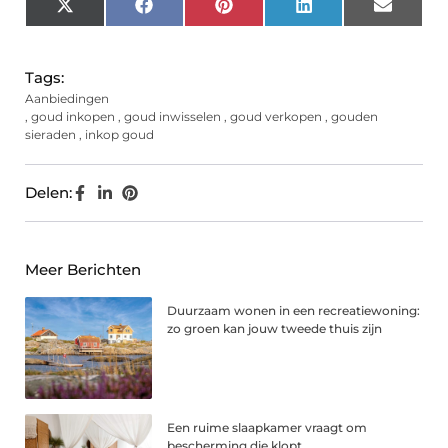
X
Facebook
Pinterest
LinkedIn
Email
(Twitter)
Tags:
Aanbiedingen
,
goud inkopen
,
goud inwisselen
,
goud verkopen
,
gouden
sieraden
,
inkop goud
Delen:
Meer Berichten
Duurzaam wonen in een recreatiewoning:
zo groen kan jouw tweede thuis zijn
Een ruime slaapkamer vraagt om
bescherming die klopt