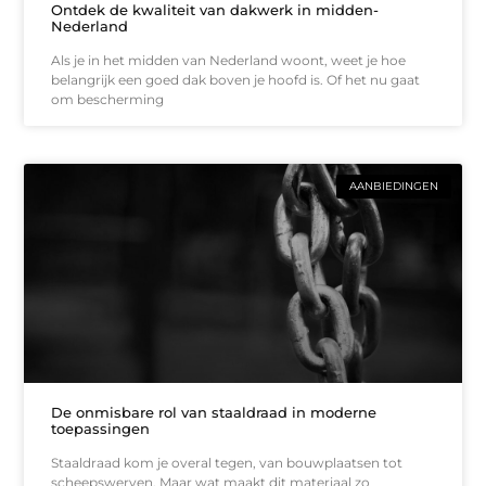
Ontdek de kwaliteit van dakwerk in midden-
Nederland
Als je in het midden van Nederland woont, weet je hoe
belangrijk een goed dak boven je hoofd is. Of het nu gaat
om bescherming
AANBIEDINGEN
De onmisbare rol van staaldraad in moderne
toepassingen
Staaldraad kom je overal tegen, van bouwplaatsen tot
scheepswerven. Maar wat maakt dit materiaal zo