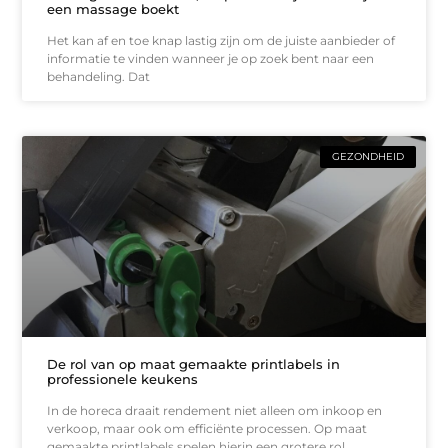
een massage boekt
Het kan af en toe knap lastig zijn om de juiste aanbieder of
informatie te vinden wanneer je op zoek bent naar een
behandeling. Dat
GEZONDHEID
De rol van op maat gemaakte printlabels in
professionele keukens
In de horeca draait rendement niet alleen om inkoop en
verkoop, maar ook om efficiënte processen. Op maat
gemaakte printlabels spelen hierin een grotere rol