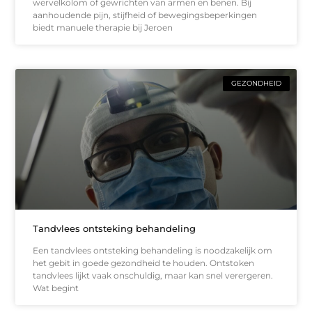
wervelkolom of gewrichten van armen en benen. Bij
aanhoudende pijn, stijfheid of bewegingsbeperkingen
biedt manuele therapie bij Jeroen
GEZONDHEID
Tandvlees ontsteking behandeling
Een tandvlees ontsteking behandeling is noodzakelijk om
het gebit in goede gezondheid te houden. Ontstoken
tandvlees lijkt vaak onschuldig, maar kan snel verergeren.
Wat begint