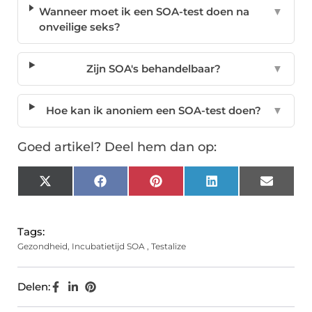
Wanneer moet ik een SOA-test doen na
▼
onveilige seks?
Zijn SOA's behandelbaar?
▼
Hoe kan ik anoniem een SOA-test doen?
▼
Goed artikel? Deel hem dan op:
X
Facebook
Pinterest
LinkedIn
Email
(Twitter)
Tags:
Gezondheid
,
Incubatietijd SOA
,
Testalize
Delen: