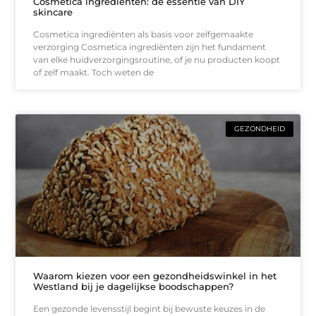
Cosmetica ingrediënten: de essentie van DIY
skincare
Cosmetica ingrediënten als basis voor zelfgemaakte
verzorging Cosmetica ingrediënten zijn het fundament
van elke huidverzorgingsroutine, of je nu producten koopt
of zelf maakt. Toch weten de
GEZONDHEID
Waarom kiezen voor een gezondheidswinkel in het
Westland bij je dagelijkse boodschappen?
Een gezonde levensstijl begint bij bewuste keuzes in de