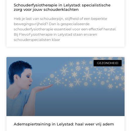
Schouderfysiotherapie in Lelystad: specialistische
zorg voor jouw schouderklachten
Heb je last van schouderpijn, stijfheid of een beperkte
bewegingsvrijheid? Dan is gespecialiseerde
schouderfysiotherapie essentieel voor een effectief herstel.
Bij FlevoFysiotherapie in Lelystad staan ervaren
schouderspecialisten klaar
GEZONDHEID
Ademspiertraining in Lelystad: haal weer vrij adem