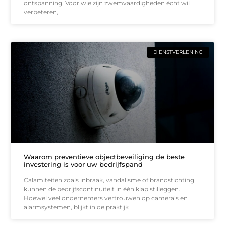
ontspanning. Voor wie zijn zwemvaardigheden écht wil
verbeteren,
DIENSTVERLENING
Waarom preventieve objectbeveiliging de beste
investering is voor uw bedrijfspand
Calamiteiten zoals inbraak, vandalisme of brandstichting
kunnen de bedrijfscontinuïteit in één klap stilleggen.
Hoewel veel ondernemers vertrouwen op camera’s en
alarmsystemen, blijkt in de praktijk