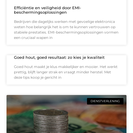
Efficiëntie en veiligheid door EMI-
beschermingsoplossingen
Bedrijven die dagelijks werken met gevoelige elektronica
weten hoe belangrijk het is om te kunnen vertrouwen op
stabiele prestaties. EMI-beschermingsoplossingen vormen
een cruciaal wapen in
Goed hout, goed resultaat: zo kies je kwaliteit
Goed hout maakt je klus makkelijker en mooier. Het werkt
prettig, blijft langer strak en vraagt minder herstel. Met
deze tips koop je gericht in
DIENSTVERLENING