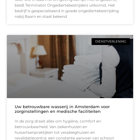
biedt Terminator Ongediertebestrijders uitkomst. Het
bedrijf is gespecialiseerd in goede ongediertebestrijding
nabij Baarn en staat bekend
DIENSTVERLENING
Uw betrouwbare wasserij in Amsterdam voor
zorginstellingen en medische faciliteiten
In de zorg draait alles om hygiëne, comfort en
betrouwbaarheid. Van ziekenhuizen en
huisartsenpraktijken tot verpleeghuizen en
revalidatiecentra: een constante aanvoer van schoon