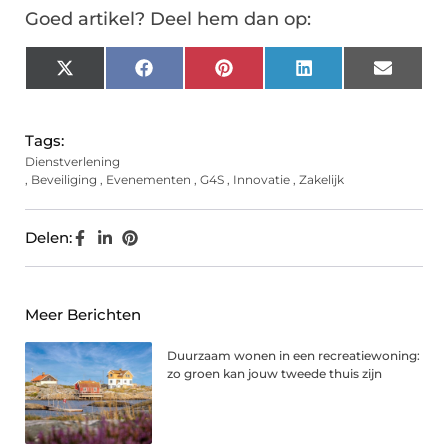
Goed artikel? Deel hem dan op:
X
Facebook
Pinterest
LinkedIn
Email
(Twitter)
Tags:
Dienstverlening
,
Beveiliging
,
Evenementen
,
G4S
,
Innovatie
,
Zakelijk
Delen:
Meer Berichten
Duurzaam wonen in een recreatiewoning:
zo groen kan jouw tweede thuis zijn