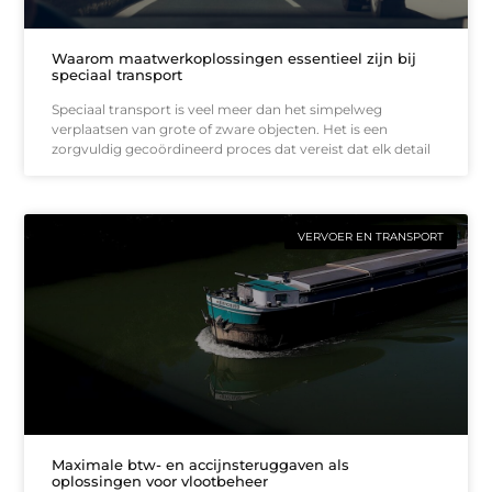
Waarom maatwerkoplossingen essentieel zijn bij
speciaal transport
Speciaal transport is veel meer dan het simpelweg
verplaatsen van grote of zware objecten. Het is een
zorgvuldig gecoördineerd proces dat vereist dat elk detail
VERVOER EN TRANSPORT
Maximale btw- en accijnsteruggaven als
oplossingen voor vlootbeheer