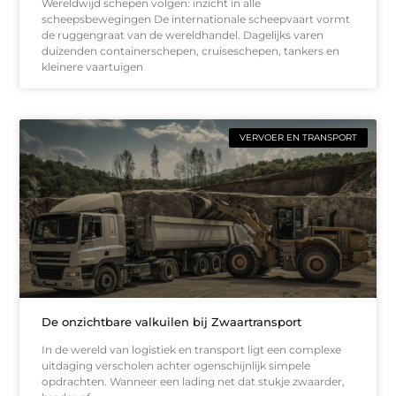
Wereldwijd schepen volgen: inzicht in alle
scheepsbewegingen De internationale scheepvaart vormt
de ruggengraat van de wereldhandel. Dagelijks varen
duizenden containerschepen, cruiseschepen, tankers en
kleinere vaartuigen
VERVOER EN TRANSPORT
De onzichtbare valkuilen bij Zwaartransport
In de wereld van logistiek en transport ligt een complexe
uitdaging verscholen achter ogenschijnlijk simpele
opdrachten. Wanneer een lading net dat stukje zwaarder,