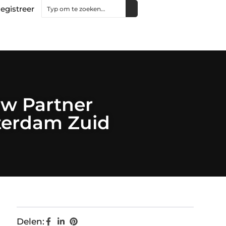
egistreer
uw Partner
terdam Zuid
Delen: