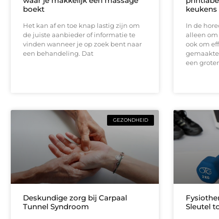
waar je makkelijk een massage
printlabe
boekt
keukens
Het kan af en toe knap lastig zijn om
In de hore
de juiste aanbieder of informatie te
alleen om
vinden wanneer je op zoek bent naar
ook om eff
een behandeling. Dat
gemaakte p
een groter
GEZONDHEID
Deskundige zorg bij Carpaal
Fysiothe
Tunnel Syndroom
Sleutel 