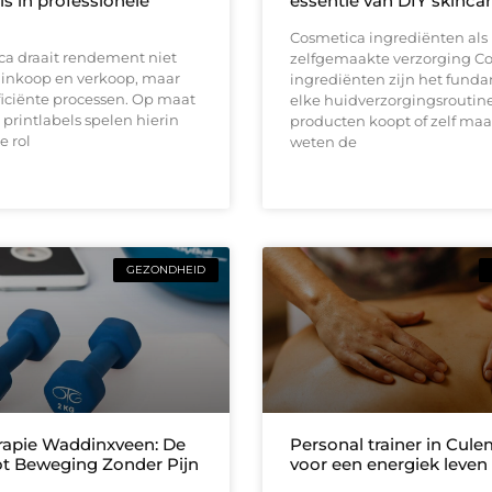
ls in professionele
essentie van DIY skinca
Cosmetica ingrediënten als 
ca draait rendement niet
zelfgemaakte verzorging C
 inkoop en verkoop, maar
ingrediënten zijn het fund
iciënte processen. Op maat
elke huidverzorgingsroutine,
rintlabels spelen hierin
producten koopt of zelf maa
e rol
weten de
GEZONDHEID
rapie Waddinxveen: De
Personal trainer in Cul
tot Beweging Zonder Pijn
voor een energiek leven