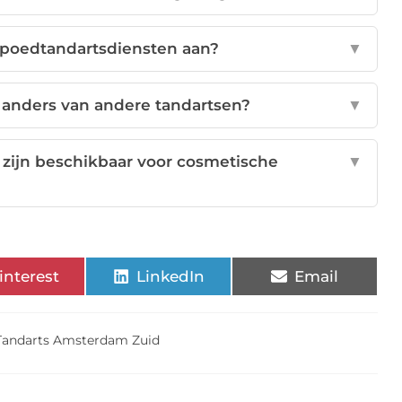
 spoedtandartsdiensten aan?
▼
 anders van andere tandartsen?
▼
ijn beschikbaar voor cosmetische
▼
interest
LinkedIn
Email
Tandarts Amsterdam Zuid