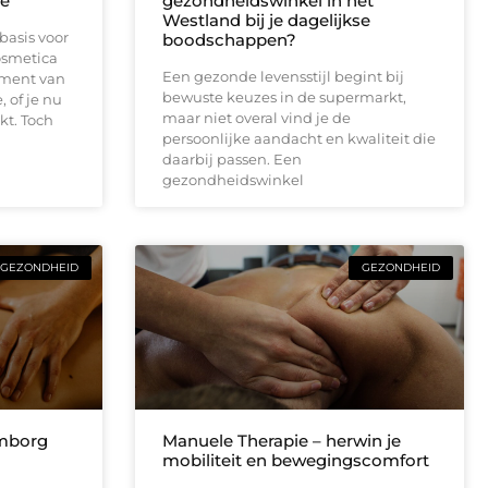
re
gezondheidswinkel in het
Westland bij je dagelijkse
basis voor
boodschappen?
osmetica
Een gezonde levensstijl begint bij
ament van
bewuste keuzes in de supermarkt,
 of je nu
maar niet overal vind je de
kt. Toch
persoonlijke aandacht en kwaliteit die
daarbij passen. Een
gezondheidswinkel
GEZONDHEID
GEZONDHEID
emborg
Manuele Therapie – herwin je
mobiliteit en bewegingscomfort