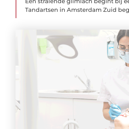
Een stralende glimlach begint bij 
Tandartsen in Amsterdam Zuid begri