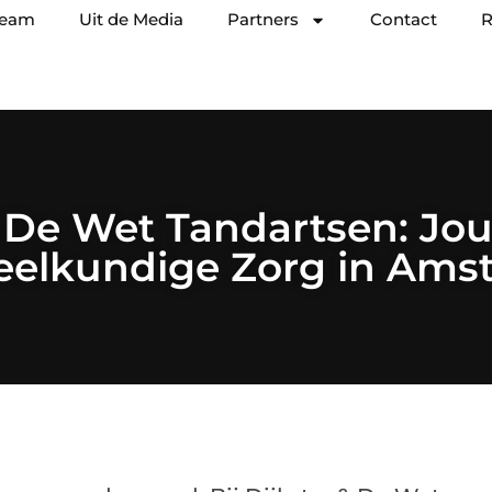
team
Uit de Media
Partners
Contact
R
& De Wet Tandartsen: Jo
eelkundige Zorg in Ams