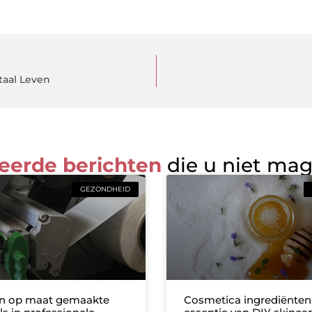
taal Leven
eerde berichten
die u niet ma
GEZONDHEID
an op maat gemaakte
Cosmetica ingrediënten