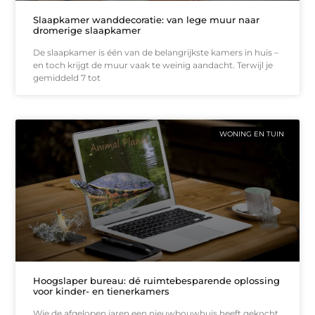
Slaapkamer wanddecoratie: van lege muur naar
dromerige slaapkamer
De slaapkamer is één van de belangrijkste kamers in huis –
en toch krijgt de muur vaak te weinig aandacht. Terwijl je
gemiddeld 7 tot
WONING EN TUIN
Hoogslaper bureau: dé ruimtebesparende oplossing
voor kinder- en tienerkamers
Wie de afgelopen jaren een nieuwbouwhuis heeft gekocht