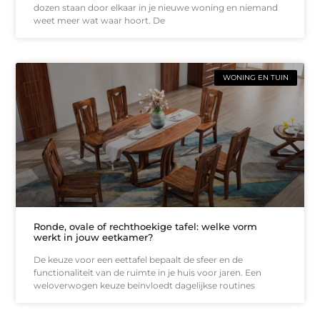
dozen staan door elkaar in je nieuwe woning en niemand
weet meer wat waar hoort. De
WONING EN TUIN
Ronde, ovale of rechthoekige tafel: welke vorm
werkt in jouw eetkamer?
De keuze voor een eettafel bepaalt de sfeer en de
functionaliteit van de ruimte in je huis voor jaren. Een
weloverwogen keuze beïnvloedt dagelijkse routines