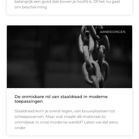
belangrijk een goed dak boven je hoofd is. Of het nu gaat
om bescherming
AANBIEDINGEN
De onmisbare rol van staaldraad in moderne
toepassingen
Staaldraad kom je overal tegen, van bouwplaatsen tot
scheepswerven. Maar wat maakt dit materiaal zo
onmisbaar in onze moderne wereld? Laten we dat eens
onder