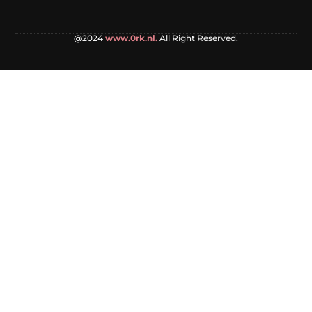
@2024
www.0rk.nl.
All Right Reserved.