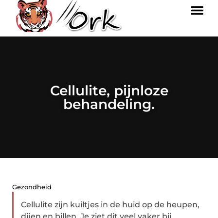
Cellulite, pijnloze
behandeling.
Gezondheid
Cellulite zijn kuiltjes in de huid op de heupen,
dijen en billen. Je ziet dit veel vaker bij