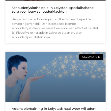
Schouderfysiotherapie in Lelystad: specialistische
zorg voor jouw schouderklachten
Heb je last van schouderpijn, stijfheid of een beperkte
bewegingsvrijheid? Dan is gespecialiseerde
schouderfysiotherapie essentieel voor een effectief herstel.
Bij FlevoFysiotherapie in Lelystad staan ervaren
schouderspecialisten klaar
GEZONDHEID
Ademspiertraining in Lelystad: haal weer vrij adem