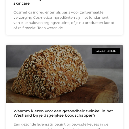
skincare
Cosmetica ingrediënten als basis voor zelfgemaakte
verzorging Cosmetica ingrediënten zijn het fundament
van elke huidverzorgingsroutine, of je nu producten koopt
of zelf maakt. Toch weten de
GEZONDHEID
Waarom kiezen voor een gezondheidswinkel in het
Westland bij je dagelijkse boodschappen?
Een gezonde levensstijl begint bij bewuste keuzes in de