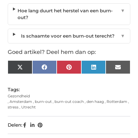
Hoe lang duurt het herstel van een burn-
▼
out?
Is schaamte voor een burn-out terecht?
▼
Goed artikel? Deel hem dan op:
X
Facebook
Pinterest
LinkedIn
Email
(Twitter)
Tags:
Gezondheid
,
Amsterdam
,
burn-out
,
burn-out coach
,
den haag
,
Rotterdam
,
stress
,
Utrecht
Delen: