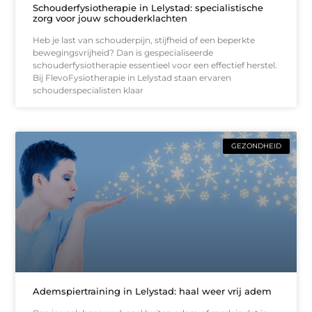
Schouderfysiotherapie in Lelystad: specialistische
zorg voor jouw schouderklachten
Heb je last van schouderpijn, stijfheid of een beperkte
bewegingsvrijheid? Dan is gespecialiseerde
schouderfysiotherapie essentieel voor een effectief herstel.
Bij FlevoFysiotherapie in Lelystad staan ervaren
schouderspecialisten klaar
GEZONDHEID
Ademspiertraining in Lelystad: haal weer vrij adem