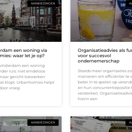
AANBIEDINGEN
A
rdam een woning via
Organisatieadvies als 
ies: waar let je op?
voor succesvol
ondernemerschap
n Amsterdam een woning
Steeds meer organisaties z
der ruis: niet eindeloos
manieren om efficiënter te 
 maar gericht toewerken
beter in te spelen op veran
dat klopt. Urbanhomies helpt
en hun concurrentiepositie 
 door vroeg
versterken. Organisatieadvi
hierin een
AANBIEDINGEN
A