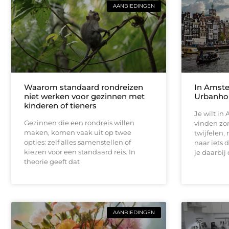
AANBIEDINGEN
Waarom standaard rondreizen
In Amste
niet werken voor gezinnen met
Urbanhom
kinderen of tieners
Je wilt i
Gezinnen die een rondreis willen
vinden zon
maken, komen vaak uit op twee
twijfelen,
opties: zelf alles samenstellen of
naar iets 
kiezen voor een standaard reis. In
je daarbij
theorie geeft dat
AANBIEDINGEN