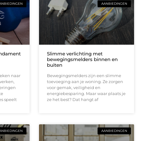
ANBIEDINGEN
AANBIEDINGEN
fundament
Slimme verlichting met
bewegingsmelders binnen en
buiten
oeken naar
Bewegingsmelders zijn een slimme
werken,
toevoeging aan je woning. Ze zorgen
deringen
voor gemak, veiligheid en
te
energiebesparing. Maar waar plaats je
es speelt
ze het best? Dat hangt af
ANBIEDINGEN
AANBIEDINGEN