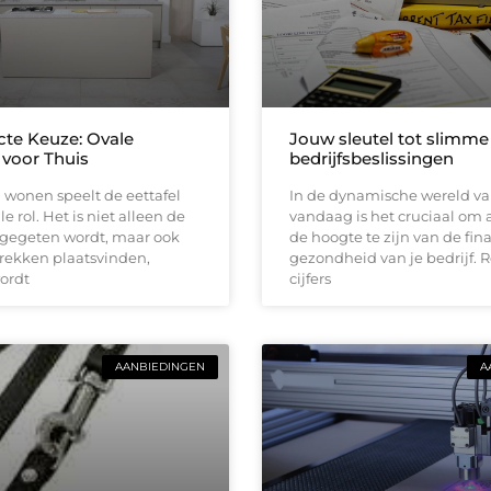
cte Keuze: Ovale
Jouw sleutel tot slimme
 voor Thuis
bedrijfsbeslissingen
 wonen speelt de eettafel
In de dynamische wereld v
e rol. Het is niet alleen de
vandaag is het cruciaal om a
 gegeten wordt, maar ook
de hoogte te zijn van de fin
rekken plaatsvinden,
gezondheid van je bedrijf. 
ordt
cijfers
AANBIEDINGEN
A