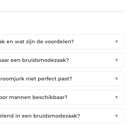
k en wat zijn de voordelen?
▼
 naar een bruidsmodezaak?
▼
droomjurk niet perfect past?
▼
voor mannen beschikbaar?
▼
selend in een bruidsmodezaak?
▼