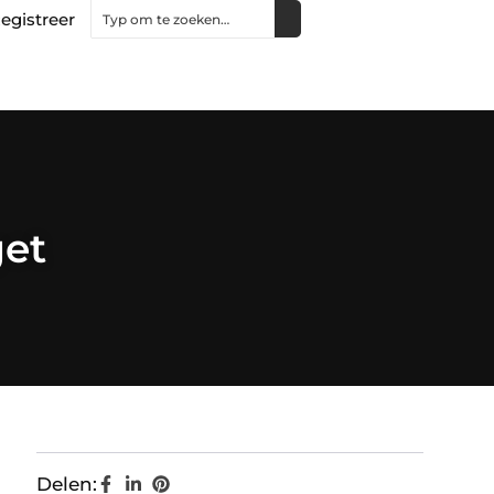
egistreer
get
Delen: