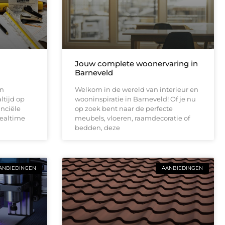
Jouw complete woonervaring in
Barneveld
an
Welkom in de wereld van interieur en
ltijd op
wooninspiratie in Barneveld! Of je nu
anciële
op zoek bent naar de perfecte
Realtime
meubels, vloeren, raamdecoratie of
bedden, deze
ANBIEDINGEN
AANBIEDINGEN