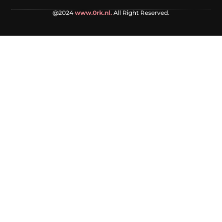
@2024
www.0rk.nl.
All Right Reserved.