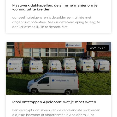
Maatwerk dakkapellen: de slimme manier om je
woning uit te breiden
oor veel huiseigenaren is de zolder een ruimte met
ongebruikt potentieel. Vaak is deze verdieping te laag, te
donker of moeilijk in te richten. Met
WONINGEN
Riool ontstoppen Apeldoorn: wat je moet weten
Een verstopt riool is een van de vervelendste problemen
die je als bewoner of ondernemer in Apeldoorn kunt