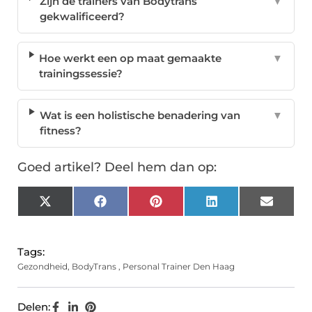
Zijn de trainers van Bodytrans
▼
gekwalificeerd?
Hoe werkt een op maat gemaakte
▼
trainingssessie?
Wat is een holistische benadering van
▼
fitness?
Goed artikel? Deel hem dan op:
X
Facebook
Pinterest
LinkedIn
Email
(Twitter)
Tags:
Gezondheid
,
BodyTrans
,
Personal Trainer Den Haag
Delen: