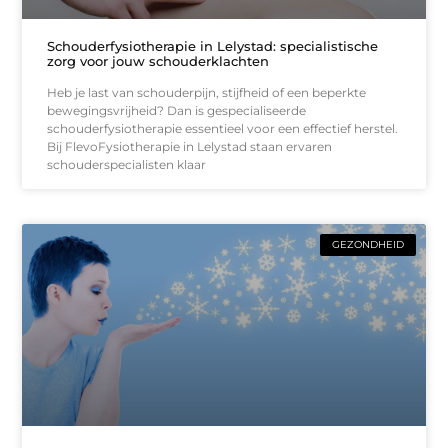
Schouderfysiotherapie in Lelystad: specialistische
zorg voor jouw schouderklachten
Heb je last van schouderpijn, stijfheid of een beperkte
bewegingsvrijheid? Dan is gespecialiseerde
schouderfysiotherapie essentieel voor een effectief herstel.
Bij FlevoFysiotherapie in Lelystad staan ervaren
schouderspecialisten klaar
GEZONDHEID