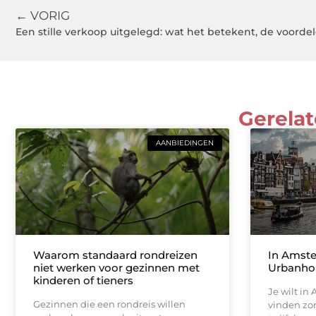
← VORIG
Gerelat
AANBIEDINGEN
Waarom standaard rondreizen
In Amste
niet werken voor gezinnen met
Urbanhom
kinderen of tieners
Je wilt i
Gezinnen die een rondreis willen
vinden zon