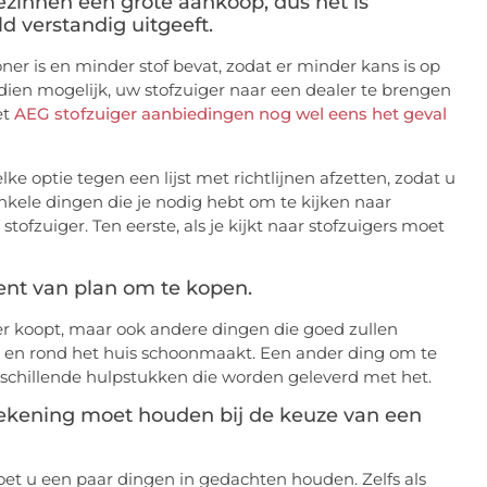
gezinnen een grote aankoop, dus het is
d verstandig uitgeeft.
oner is en minder stof bevat, zodat er minder kans is op
ien mogelijk, uw stofzuiger naar een dealer te brengen
et
AEG stofzuiger aanbiedingen nog wel eens het geval
lke optie tegen een lijst met richtlijnen afzetten, zodat u
enkele dingen die je nodig hebt om te kijken naar
tofzuiger. Ten eerste, als je kijkt naar stofzuigers moet
bent van plan om te kopen.
iger koopt, maar ook andere dingen die goed zullen
 en rond het huis schoonmaakt. Een ander ding om te
erschillende hulpstukken die worden geleverd met het.
rekening moet houden bij de keuze van een
oet u een paar dingen in gedachten houden. Zelfs als