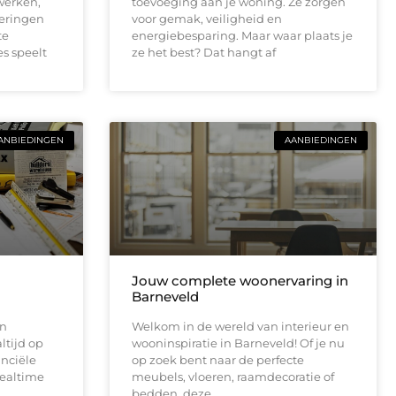
werken,
toevoeging aan je woning. Ze zorgen
deringen
voor gemak, veiligheid en
te
energiebesparing. Maar waar plaats je
es speelt
ze het best? Dat hangt af
ANBIEDINGEN
AANBIEDINGEN
Jouw complete woonervaring in
Barneveld
an
Welkom in de wereld van interieur en
ltijd op
wooninspiratie in Barneveld! Of je nu
anciële
op zoek bent naar de perfecte
Realtime
meubels, vloeren, raamdecoratie of
bedden, deze