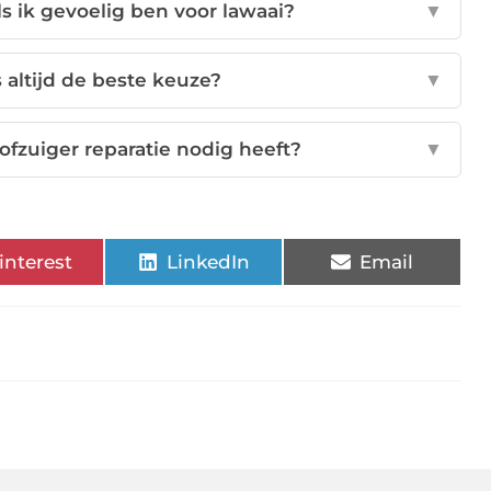
ls ik gevoelig ben voor lawaai?
▼
s altijd de beste keuze?
▼
ofzuiger reparatie nodig heeft?
▼
interest
LinkedIn
Email