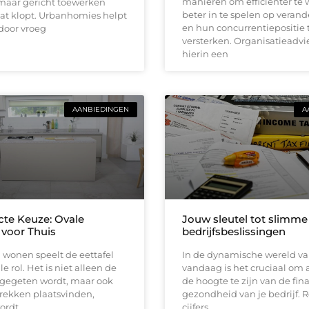
manieren om efficiënter te 
 maar gericht toewerken
beter in te spelen op veran
dat klopt. Urbanhomies helpt
en hun concurrentiepositie 
 door vroeg
versterken. Organisatieadvi
hierin een
AANBIEDINGEN
A
cte Keuze: Ovale
Jouw sleutel tot slimme
 voor Thuis
bedrijfsbeslissingen
 wonen speelt de eettafel
In de dynamische wereld v
e rol. Het is niet alleen de
vandaag is het cruciaal om a
 gegeten wordt, maar ook
de hoogte te zijn van de fin
rekken plaatsvinden,
gezondheid van je bedrijf. 
ordt
cijfers