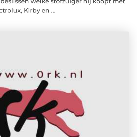
eslissen welke stofzuiger hij koopt met
trolux, Kirby en ...