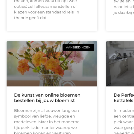
maken, komen vaak uit op twee
twijfelen,
opties: zelf alles samenstellen of
naar iets 
kiezen voor een standaard reis. In
je daarbij
theorie geeft dat
AANBIEDINGEN
De kunst van online bloemen
De Perfe
bestellen bij jouw bloemist
Eettafels
Bloemen zijn al eeuwenlang een
In modern
symbool van liefde, vreugde en
een central
medeleven. Maar in het moderne
plek waar
tijdperk is de manier waarop we
waar gesp
bloemen kopen en versturen
gewerkt w