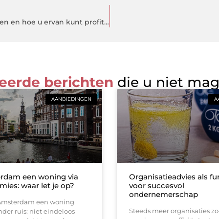
Een stille verkoop uitgelegd: wat het betekent, de voordelen en hoe u ervan kunt profiteren
eerde berichten
die u niet ma
AANBIEDINGEN
A
rdam een woning via
Organisatieadvies als 
ies: waar let je op?
voor succesvol
ondernemerschap
n Amsterdam een woning
Steeds meer organisaties z
der ruis: niet eindeloos