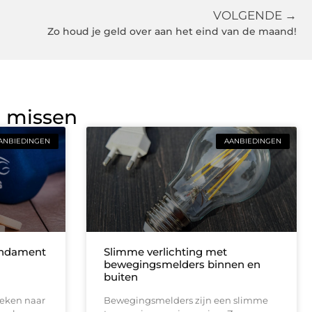
VOLGENDE →
Zo houd je geld over aan het eind van de maand!
g missen
ANBIEDINGEN
AANBIEDINGEN
fundament
Slimme verlichting met
bewegingsmelders binnen en
buiten
oeken naar
Bewegingsmelders zijn een slimme