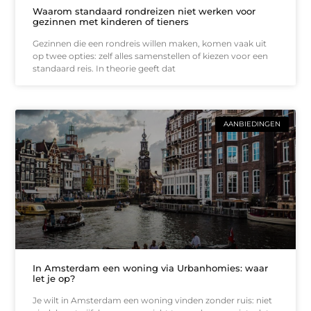
Waarom standaard rondreizen niet werken voor
gezinnen met kinderen of tieners
Gezinnen die een rondreis willen maken, komen vaak uit
op twee opties: zelf alles samenstellen of kiezen voor een
standaard reis. In theorie geeft dat
AANBIEDINGEN
In Amsterdam een woning via Urbanhomies: waar
let je op?
Je wilt in Amsterdam een woning vinden zonder ruis: niet