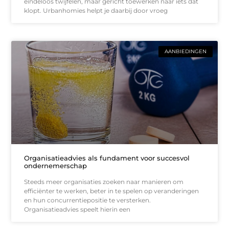
eindeloos twijfelen, maar gericht toewerken naar iets dat
klopt. Urbanhomies helpt je daarbij door vroeg
AANBIEDINGEN
Organisatieadvies als fundament voor succesvol
ondernemerschap
Steeds meer organisaties zoeken naar manieren om
efficiënter te werken, beter in te spelen op veranderingen
en hun concurrentiepositie te versterken.
Organisatieadvies speelt hierin een