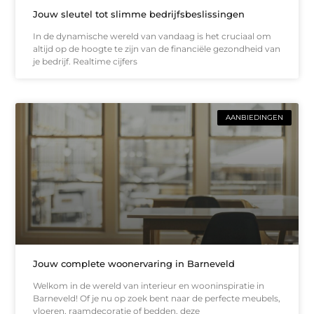
Jouw sleutel tot slimme bedrijfsbeslissingen
In de dynamische wereld van vandaag is het cruciaal om
altijd op de hoogte te zijn van de financiële gezondheid van
je bedrijf. Realtime cijfers
AANBIEDINGEN
Jouw complete woonervaring in Barneveld
Welkom in de wereld van interieur en wooninspiratie in
Barneveld! Of je nu op zoek bent naar de perfecte meubels,
vloeren, raamdecoratie of bedden, deze