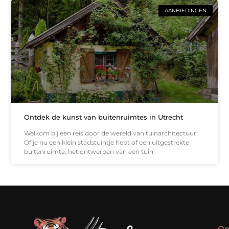
AANBIEDINGEN
Ontdek de kunst van buitenruimtes in Utrecht
Welkom bij een reis door de wereld van tuinarchitectuur!
Of je nu een klein stadstuintje hebt of een uitgestrekte
buitenruimte, het ontwerpen van een tuin
On