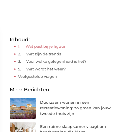
Inhoud:
1. Wat past bij je figuur
2. Wat zijn de trends
3. Voor welke gelegenheid is het?
5. Wat wordt het weer?
Veelgestelde vragen
Meer Berichten
Duurzaam wonen in een
recreatiewoning: zo groen kan jouw
tweede thuis zijn
Een ruime slaapkamer vraagt om
bescherming die klopt