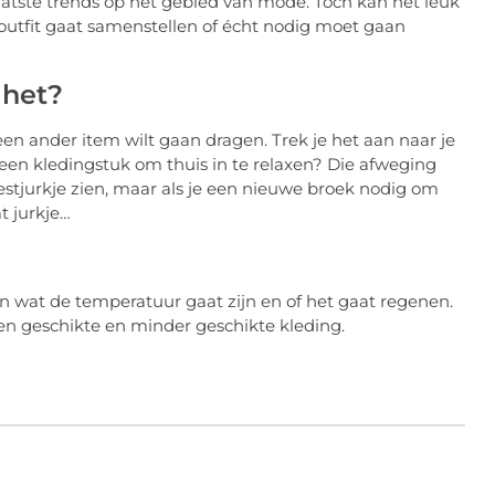
aatste trends op het gebied van mode. Toch kan het leuk
n outfit gaat samenstellen of écht nodig moet gaan
 het?
een ander item wilt gaan dragen. Trek je het aan naar je
er een kledingstuk om thuis in te relaxen? Die afweging
eestjurkje zien, maar als je een nieuwe broek nodig om
t jurkje…
dan wat de temperatuur gaat zijn en of het gaat regenen.
sen geschikte en minder geschikte kleding.