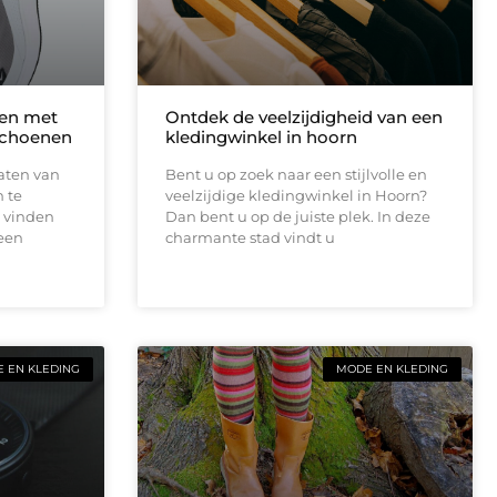
men met
Ontdek de veelzijdigheid van een
schoenen
kledingwinkel in hoorn
aten van
Bent u op zoek naar een stijlvolle en
n te
veelzijdige kledingwinkel in Hoorn?
t vinden
Dan bent u op de juiste plek. In deze
een
charmante stad vindt u
 EN KLEDING
MODE EN KLEDING