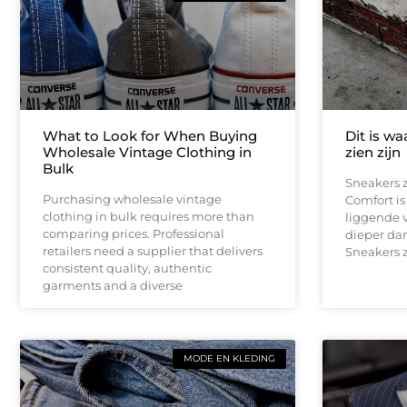
What to Look for When Buying
Dit is w
Wholesale Vintage Clothing in
zien zijn
Bulk
Sneakers 
Purchasing wholesale vintage
Comfort is
clothing in bulk requires more than
liggende v
comparing prices. Professional
dieper dan
retailers need a supplier that delivers
Sneakers z
consistent quality, authentic
garments and a diverse
MODE EN KLEDING