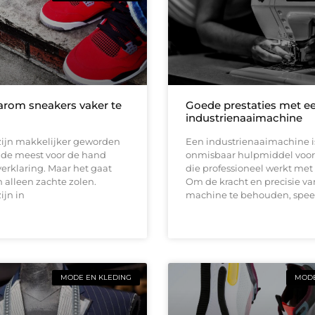
aarom sneakers vaker te
Goede prestaties met e
industrienaaimachine
zijn makkelijker geworden
Een industrienaaimachine i
 de meest voor de hand
onmisbaar hulpmiddel voor
erklaring. Maar het gaat
die professioneel werkt met t
 alleen zachte zolen.
Om de kracht en precisie va
ijn in
machine te behouden, spee
MODE EN KLEDING
MODE