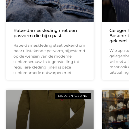
Rabe-dameskleding met een
Gelegenh
pasvorm die bij u past
Bosch: st
gekleed
Rabe-dameskleding staat bekend om
Wie op zoe
haar uitstekende pasvorm, afgestemd
gelegenhe
op de wensen van de moderne
wil niet a
seniorenvrouw. In tegenstelling tot
maar ook e
reguliere kledinglijnen is deze
uitstralin
seniorenmode ontworpen met
MODE EN KLEDING