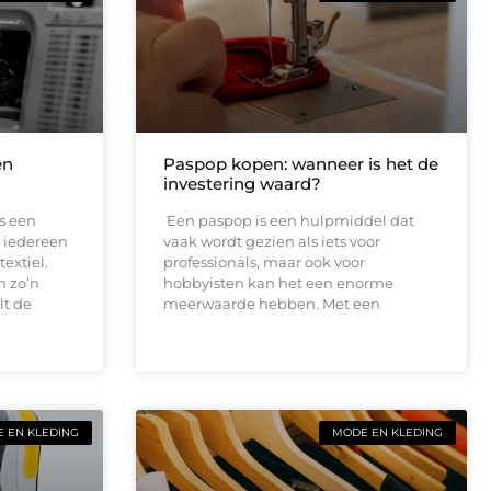
en
Paspop kopen: wanneer is het de
investering waard?
s een
Een paspop is een hulpmiddel dat
 iedereen
vaak wordt gezien als iets voor
extiel.
professionals, maar ook voor
n zo’n
hobbyisten kan het een enorme
lt de
meerwaarde hebben. Met een
 EN KLEDING
MODE EN KLEDING