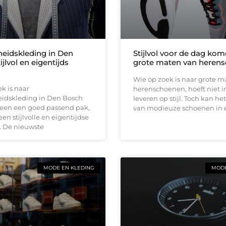
eidskleding in Den
Stijlvol voor de dag ko
ijlvol en eigentijds
grote maten van heren
Wie op zoek is naar grote m
k is naar
herenschoenen, hoeft niet i
idskleding in Den Bosch
leveren op stijl. Toch kan he
lleen een goed passend pak,
van modieuze schoenen in 
en stijlvolle en eigentijdse
g. De nieuwste
MODE EN KLEDING
MODE