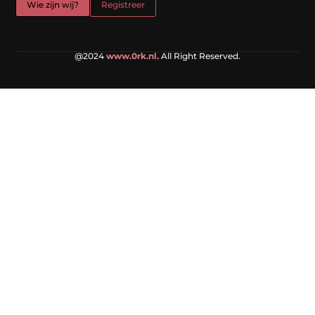
Wie zijn wij?
Registreer
@2024
www.0rk.nl.
All Right Reserved.