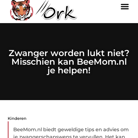
Zwanger worden lukt niet?
Misschien kan BeeMom.nl
je helpen!
Kinderen
BeeMom.nl biedt geweldige tips en advies om
je zwangerschapswens te vervullen. Het kan