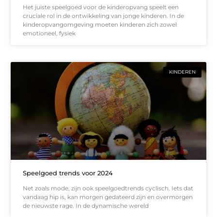
Het juiste speelgoed voor de kinderopvang speelt een
cruciale rol in de ontwikkeling van jonge kinderen. In de
kinderopvangomgeving moeten kinderen zich zowel
emotioneel, fysiek
KINDEREN
Speelgoed trends voor 2024
Net zoals mode, zijn ook speelgoedtrends cyclisch. Iets dat
vandaag hip is, kan morgen gedateerd zijn en overmorgen
de nieuwste rage. In de dynamische wereld