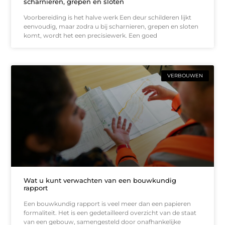
scharnieren, grepen en sloten
Voorbereiding is het halve werk Een deur schilderen lijkt
eenvoudig, maar zodra u bij scharnieren, grepen en sloten
komt, wordt het een precisiewerk. Een goed
VERBOUWEN
Wat u kunt verwachten van een bouwkundig
rapport
Een bouwkundig rapport is veel meer dan een papieren
formaliteit. Het is een gedetailleerd overzicht van de staat
van een gebouw, samengesteld door onafhankelijke