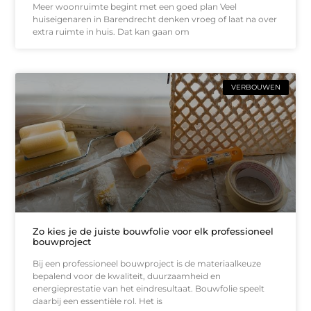
Meer woonruimte begint met een goed plan Veel
huiseigenaren in Barendrecht denken vroeg of laat na over
extra ruimte in huis. Dat kan gaan om
VERBOUWEN
Zo kies je de juiste bouwfolie voor elk professioneel
bouwproject
Bij een professioneel bouwproject is de materiaalkeuze
bepalend voor de kwaliteit, duurzaamheid en
energieprestatie van het eindresultaat. Bouwfolie speelt
daarbij een essentiële rol. Het is