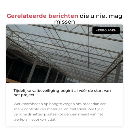
Gerelateerde berichten
die u niet mag
missen
VERBOUWEN
Tijdelijke valbeveiliging begint al vóór de start van
het project
Werkzaamheden op hoogte vragen om meer dan een
snelle controle van materiaal en materieel. Wie tijdig
veiligheidsnetten plaatsen onderdeel maakt van het
werkplan, voorkomt dat