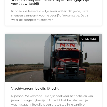
voor Jouw Bedrijf
In onze snelle wereld wil je zeker weten dat je de juiste
mensen aanneemt voor je bedrijf of organisatie. Dat is
waar de competentietest van
ONDERWIJS
Vrachtwagenrijbewijs Utrecht
Rijschool Weverstede – Dé rijschool voor het behalen van
je vrachtwagenrijbewijs in Utrecht Het behalen van je
vrachtwagenrijbewijs is een grote stap in je carrière