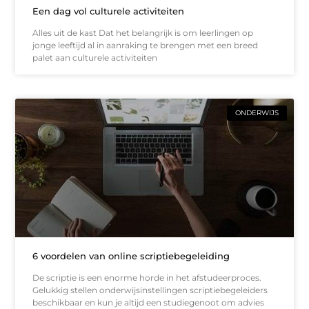
Een dag vol culturele activiteiten
Alles uit de kast Dat het belangrijk is om leerlingen op
jonge leeftijd al in aanraking te brengen met een breed
palet aan culturele activiteiten
ONDERWIJS
6 voordelen van online scriptiebegeleiding
De scriptie is een enorme horde in het afstudeerproces.
Gelukkig stellen onderwijsinstellingen scriptiebegeleiders
beschikbaar en kun je altijd een studiegenoot om advies